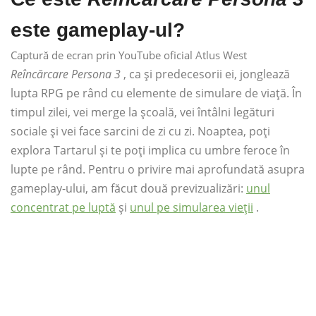
este gameplay-ul?
Captură de ecran prin YouTube oficial Atlus West
Reîncărcare Persona 3
, ca și predecesorii ei, jonglează
lupta RPG pe rând cu elemente de simulare de viață. În
timpul zilei, vei merge la școală, vei întâlni legături
sociale și vei face sarcini de zi cu zi. Noaptea, poți
explora Tartarul și te poți implica cu umbre feroce în
lupte pe rând. Pentru o privire mai aprofundată asupra
gameplay-ului, am făcut două previzualizări:
unul
concentrat pe luptă
și
unul pe simularea vieții
.