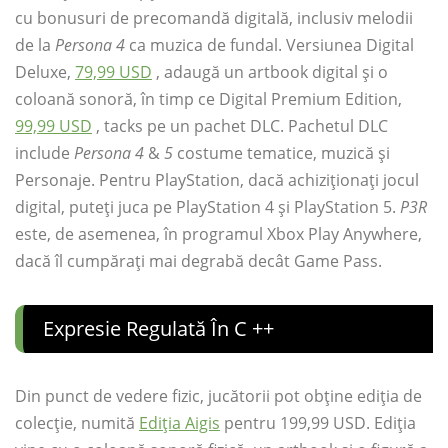
cu bonusuri de precomandă digitală, inclusiv melodii
de la
Persona 4
ca muzica de fundal. Versiunea Digital
Deluxe,
79,99 USD
, adaugă un artbook digital și o
coloană sonoră, în timp ce Digital Premium Edition,
99,99 USD
, tacks pe un pachet DLC. Pachetul DLC
include
Persona 4
&
5
costume tematice, muzică și
Personaje. Pentru PlayStation, dacă achiziționați jocul
digital, puteți juca pe PlayStation 4 și PlayStation 5.
P3R
este, de asemenea, în programul Xbox Play Anywhere,
dacă îl cumpărați mai degrabă decât Game Pass.
Expresie Regulată În C ++
Din punct de vedere fizic, jucătorii pot obține ediția de
colecție, numită
Ediția Aigis
pentru 199,99 USD. Ediția