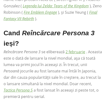
Gonzalez (
Legenda lui Zelda: Tears of the Kingdom
), Zeno
Robinson (
Fire Emblem Engage
), și Suzie Yeung (
Final
Fantasy VII Rebirth
).
Cand
Reîncărcare Persona 3
ieși?
Reîncărcare Persona 3
se eliberează
2 februarie
. Aceasta
este o dată de lansare la nivel mondial, așa că toată
lumea va primi jocul în aceeași zi. În trecut, unii
Persoană
jocurile au fost lansate mai întâi în Japonia,
dar din cauza popularității sale în creștere, au trecut la
o lansare simultană la nivel mondial. Doar recent,
Tactica Persona 5
a fost lansat în aceeași zi peste tot, o
premieră pentru serial.