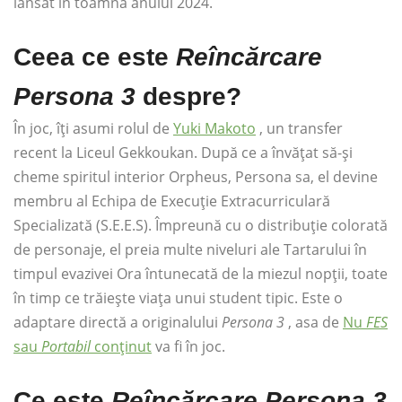
lansat în toamna anului 2024.
Ceea ce este
Reîncărcare
Persona 3
despre?
În joc, îți asumi rolul de
Yuki Makoto
, un transfer
recent la Liceul Gekkoukan. După ce a învățat să-și
cheme spiritul interior Orpheus, Persona sa, el devine
membru al Echipa de Execuție Extracurriculară
Specializată (S.E.E.S). Împreună cu o distribuție colorată
de personaje, el preia multe niveluri ale Tartarului în
timpul evazivei Ora întunecată de la miezul nopții, toate
în timp ce trăiește viața unui student tipic. Este o
adaptare directă a originalului
Persona 3
, asa de
Nu
FES
sau
Portabil
conţinut
va fi în joc.
Ce este
Reîncărcare Persona 3