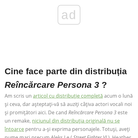
ad
Cine face parte din distribuția
Reîncărcare Persona 3
?
Am scris un
articol cu ​​distribuție completă
acum o lună
și ceva, dar așteptați-vă să auziți câțiva actori vocali noi
și promițători aici. De cand
Reîncărcare Persona 3
este
un remake,
niciunul din distribuția originală nu se
întoarce
pentru a-și exprima personajele. Totuși, aveți
nume mari precum Aleks Le (
Street Fighter VI
), Heather