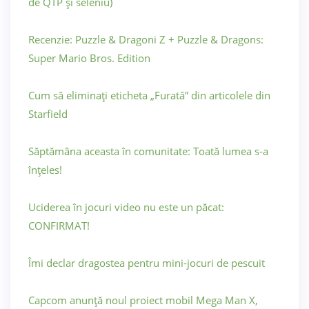
de QTP și seleniu)
Recenzie: Puzzle & Dragoni Z + Puzzle & Dragons:
Super Mario Bros. Edition
Cum să eliminați eticheta „Furată” din articolele din
Starfield
Săptămâna aceasta în comunitate: Toată lumea s-a
înțeles!
Uciderea în jocuri video nu este un păcat:
CONFIRMAT!
Îmi declar dragostea pentru mini-jocuri de pescuit
Capcom anunță noul proiect mobil Mega Man X,