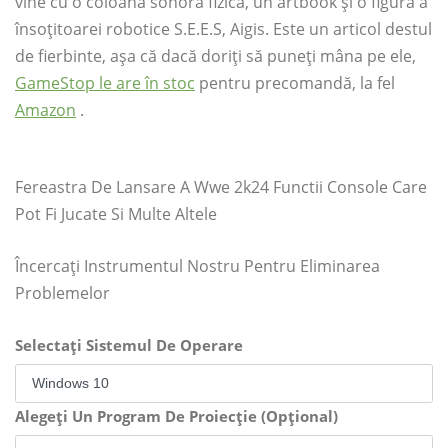
vine cu o coloană sonoră fizică, un artbook și o figură a
însoțitoarei robotice S.E.E.S, Aigis. Este un articol destul
de fierbinte, așa că dacă doriți să puneți mâna pe ele,
GameStop le are în stoc
pentru precomandă, la fel
Amazon
.
Fereastra De Lansare A Wwe 2k24 Functii Console Care
Pot Fi Jucate Si Multe Altele
Încercați Instrumentul Nostru Pentru Eliminarea
Problemelor
Selectați Sistemul De Operare
Alegeți Un Program De Proiecție (Opțional)