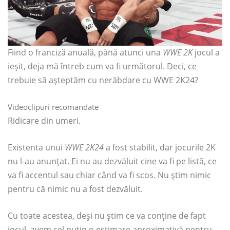
Fiind o franciză anuală, până atunci una
WWE 2K
jocul a
ieșit, deja mă întreb cum va fi următorul. Deci, ce
trebuie să așteptăm cu nerăbdare cu WWE 2K24?
Videoclipuri recomandate
Ridicare din umeri.
Existenta unui
WWE 2K24
a fost stabilit, dar jocurile 2K
nu l-au anunțat. Ei nu au dezvăluit cine va fi pe listă, ce
va fi accentul sau chiar când va fi scos. Nu știm nimic
pentru că nimic nu a fost dezvăluit.
Cu toate acestea, deși nu știm ce va conține de fapt
jocul, avem cel puțin o estimare aproximativă pentru