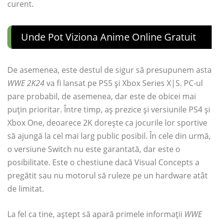
curent.
Unde Pot Viziona Anime Online Gratuit
De asemenea, este destul de sigur să presupunem asta
WWE 2K24
va fi lansat pe PS5 și Xbox Series X|S. PC-ul
pare probabil, de asemenea, dar este de obicei mai
puțin prioritar. Între timp, aș prezice și versiunile PS4 și
Xbox One, deoarece 2K dorește ca jocurile lor sportive
să ajungă la cel mai larg public posibil. În cele din urmă,
o versiune Switch nu este garantată, dar este o
posibilitate. Este o chestiune dacă Visual Concepts a
pregătit sau nu motorul să ruleze pe un hardware atât
de limitat.
La fel ca tine, aștept să apară primele informații
WWE