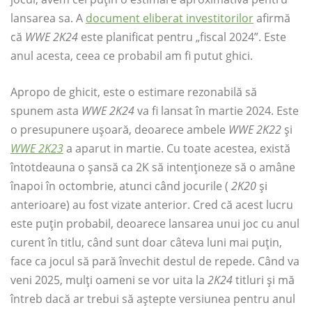
lansarea sa. A
document eliberat investitorilor
afirmă
că
WWE 2K24
este planificat pentru „fiscal 2024”. Este
anul acesta, ceea ce probabil am fi putut ghici.
Apropo de ghicit, este o estimare rezonabilă să
spunem asta
WWE 2K24
va fi lansat în martie 2024. Este
o presupunere ușoară, deoarece ambele
WWE 2K22
și
WWE 2K23
a aparut in martie. Cu toate acestea, există
întotdeauna o șansă ca 2K să intenționeze să o amâne
înapoi în octombrie, atunci când jocurile (
2K20
și
anterioare) au fost vizate anterior. Cred că acest lucru
este puțin probabil, deoarece lansarea unui joc cu anul
curent în titlu, când sunt doar câteva luni mai puțin,
face ca jocul să pară învechit destul de repede. Când va
veni 2025, mulți oameni se vor uita la
2K24
titluri și mă
întreb dacă ar trebui să aștepte versiunea pentru anul