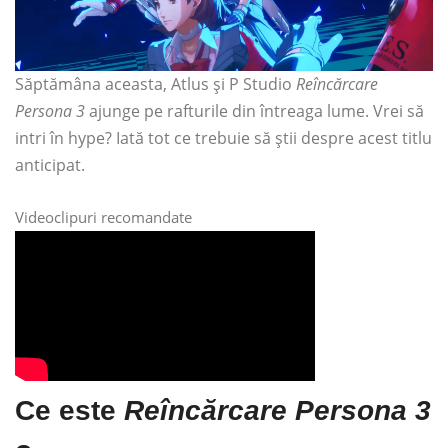
Săptămâna aceasta, Atlus și P Studio
Reîncărcare
Persona 3
ajunge pe rafturile din întreaga lume. Vrei să
intri în hype? Iată tot ce trebuie să știi despre acest titlu
anticipat.
Videoclipuri recomandate
Ce este
Reîncărcare Persona 3