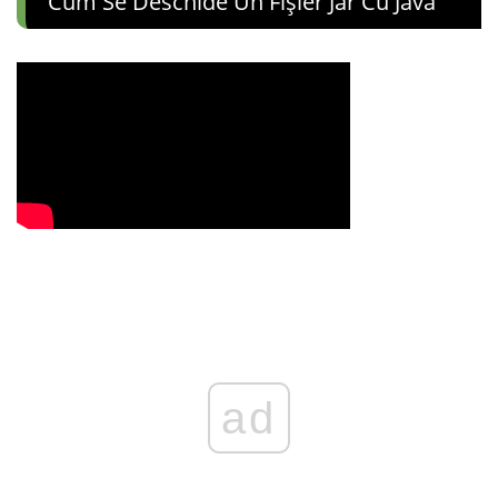
Cum Se Deschide Un Fișier Jar Cu Java
ad