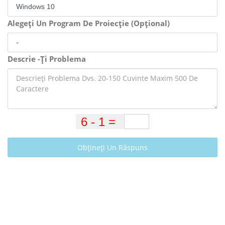
Alegeți Un Program De Proiecție (Opțional)
Descrie -Ți Problema
Obțineți Un Răspuns