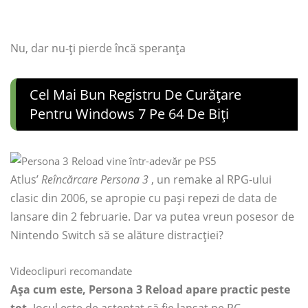
Nu, dar nu-ți pierde încă speranța
Cel Mai Bun Registru De Curățare
Pentru Windows 7 Pe 64 De Biți
Atlus’
Reîncărcare Persona 3
, un remake al RPG-ului
clasic din 2006, se apropie cu pași repezi de data de
lansare din 2 februarie. Dar va putea vreun posesor de
Nintendo Switch să se alăture distracției?
Videoclipuri recomandate
Așa cum este, Persona 3 Reload apare practic peste