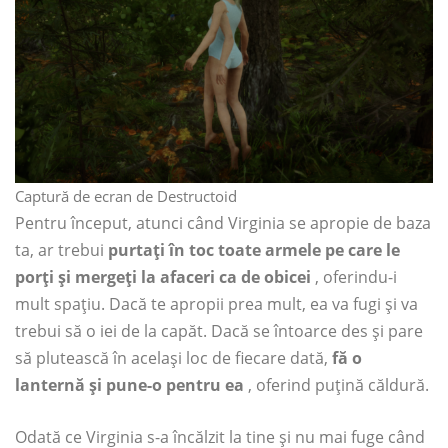
Captură de ecran de Destructoid
Pentru început, atunci când Virginia se apropie de baza
ta, ar trebui
purtați în toc toate armele pe care le
porți și mergeți la afaceri ca de obicei
, oferindu-i
mult spațiu. Dacă te apropii prea mult, ea va fugi și va
trebui să o iei de la capăt. Dacă se întoarce des și pare
să plutească în același loc de fiecare dată,
fă o
lanternă și pune-o pentru ea
, oferind puțină căldură.
Odată ce Virginia s-a încălzit la tine și nu mai fuge când