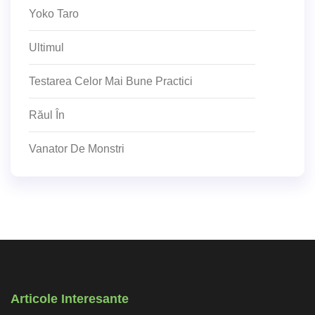
Yoko Taro
Ultimul
Testarea Celor Mai Bune Practici
Răul În
Vanator De Monstri
Articole Interesante