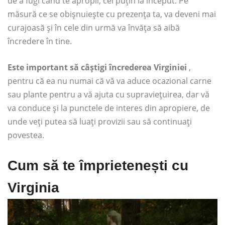
de a fugi când te apropii, cel puțin la început. Pe
măsură ce se obișnuiește cu prezența ta, va deveni mai
curajoasă și în cele din urmă va învăța să aibă
încredere în tine.
Este important să câștigi încrederea Virginiei
,
pentru că ea nu numai că vă va aduce ocazional carne
sau plante pentru a vă ajuta cu supraviețuirea, dar vă
va conduce și la punctele de interes din apropiere, de
unde veți putea să luați provizii sau să continuați
povestea.
Cum să te împrietenești cu
Virginia