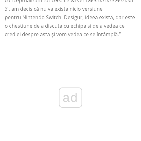
conceptualizăm tot ceea ce va veni
Reîncărcare Persona
3
, am decis că nu va exista nicio versiune
pentru Nintendo Switch. Desigur, ideea există, dar este
o chestiune de a discuta cu echipa și de a vedea ce
cred ei despre asta și vom vedea ce se întâmplă.”
ad