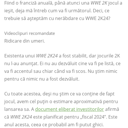
Fiind o franciză anuală, până atunci una
WWE 2K
jocul a
ieșit, deja mă întreb cum va fi următorul. Deci, ce
trebuie să așteptăm cu nerăbdare cu WWE 2K24?
Videoclipuri recomandate
Ridicare din umeri.
Existenta unui
WWE 2K24
a fost stabilit, dar jocurile 2K
nu l-au anunțat. Ei nu au dezvăluit cine va fi pe listă, ce
va fi accentul sau chiar când va fi scos. Nu știm nimic
pentru că nimic nu a fost dezvăluit.
Cu toate acestea, deși nu știm ce va conține de fapt
jocul, avem cel puțin o estimare aproximativă pentru
lansarea sa. A
document eliberat investitorilor
afirmă
că
WWE 2K24
este planificat pentru „fiscal 2024”. Este
anul acesta, ceea ce probabil am fi putut ghici.