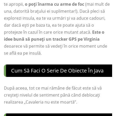
te apropii,
o poți înarma cu arme de foc
(mai mult de
una, datorită brațului ei suplimentar!). Dacă pleci să
explorezi insula, ea te va urmări și va aduce cadouri,
dar dacă ești pe baza ta, ea te poate ajuta să o
protejeze în cazul în care orice mutant atacă.
Este o
idee bună să puneți un tracker GPS pe Virginia
deoarece vă permite să vedeți în orice moment unde
se află ea pe insulă.
Cum Să Faci O Serie De Obiecte În Java
După aceea, tot ce mai rămâne de făcut este să vă
creșteți nivelul de sentiment până când deblocați
realizarea „Cavaleria nu este moartă”.