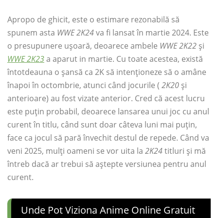
Apropo de ghicit, este o estimare rezonabilă să
spunem asta
WWE 2K24
va fi lansat în martie 2024. Este
o presupunere ușoară, deoarece ambele
WWE 2K22
și
WWE 2K23
a aparut in martie. Cu toate acestea, există
întotdeauna o șansă ca 2K să intenționeze să o amâne
înapoi în octombrie, atunci când jocurile (
2K20
și
anterioare) au fost vizate anterior. Cred că acest lucru
este puțin probabil, deoarece lansarea unui joc cu anul
curent în titlu, când sunt doar câteva luni mai puțin,
face ca jocul să pară învechit destul de repede. Când va
veni 2025, mulți oameni se vor uita la
2K24
titluri și mă
întreb dacă ar trebui să aștepte versiunea pentru anul
curent.
Unde Pot Viziona Anime Online Gratuit