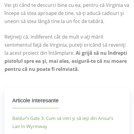
Vei ști când te descurci bine cu ea, pentru că Virginia va
începe să stea aproape de tine, să-ți aducă cadouri și
uneori să stea lângă tine la un foc de tabără.
Rețineți că, indiferent cât de mult v-ați mărit
sentimentul față de Virginia, puteți oricând să reveniți
la acest proiect din întâmplare.
Ai grijă să nu îndrepti
pistolul spre ea și, mai ales, asigură-te că nu moare
pentru că nu poate fi reînviată.
Articole Interesante
Baldur’s Gate 3: Cum să intri și să ieși din Ansur’s
Lair în Wyrmway