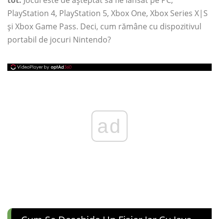
tot.
Jocul este de așteptat să fie lansat pe PC,
PlayStation 4, PlayStation 5, Xbox One, Xbox Series X|S
și Xbox Game Pass. Deci, cum rămâne cu dispozitivul
portabil de jocuri Nintendo?
ad