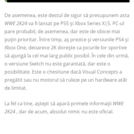
De asemenea, este destul de sigur să presupunem asta
WWE 2K24
va fi lansat pe PS5 și Xbox Series X|S. PC-ul
pare probabil, de asemenea, dar este de obicei mai
puțin prioritar. Între timp, aș prezice și versiunile PS4 și
Xbox One, deoarece 2K dorește ca jocurile lor sportive
să ajungă la cel mai larg public posibil. În cele din urmă,
o versiune Switch nu este garantată, dar este o
posibilitate. Este o chestiune dacă Visual Concepts a
pregătit sau nu motorul să ruleze pe un hardware atât
de limitat.
La fel ca tine, aștept să apară primele informații
WWE
2K24
, dar de acum, absolut nimic nu este oficial.