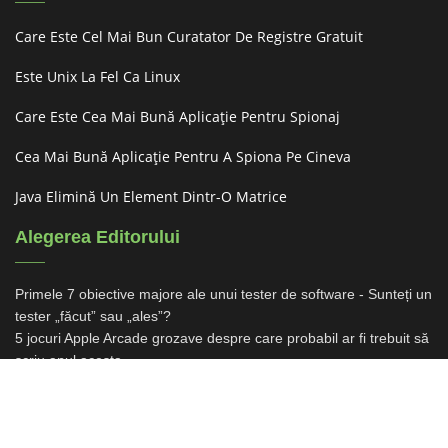
Care Este Cel Mai Bun Curatator De Registre Gratuit
Este Unix La Fel Ca Linux
Care Este Cea Mai Bună Aplicație Pentru Spionaj
Cea Mai Bună Aplicație Pentru A Spiona Pe Cineva
Java Elimină Un Element Dintr-O Matrice
Alegerea Editorului
Primele 7 obiective majore ale unui tester de software - Sunteți un
tester „făcut” sau „ales”?
5 jocuri Apple Arcade grozave despre care probabil ar fi trebuit să
scriu anul acesta
Un nou spectacol al profesorului Layton este în lucrări
Tipuri de testare a migrării: cu scenarii de testare pentru fiecare
tip
RPG-ul pe rând Wrestle Story Irish își va ajunge în cele din urmă