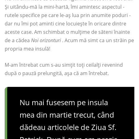
Și uitându-mă la mini-hartă, îmi amintesc aspectul -
rutele specifice pe care le-aș lua prin anumite poduri -
dar nu îmi pot aminti cine locuiește în oricare dintre
aceste case. Am schimbat o mulțime de săteni înainte
de a cădea
Noi orizonturi
. Acum mă simt ca un străin pe
propria mea insulă!
M-am întrebat cum s-au simțit toți ceilalți revenind
după o pauză prelungită, așa că am întrebat.
Nu mai fusesem pe insula
mea din martie trecut, când
dădeau articolele de Ziua Sf.