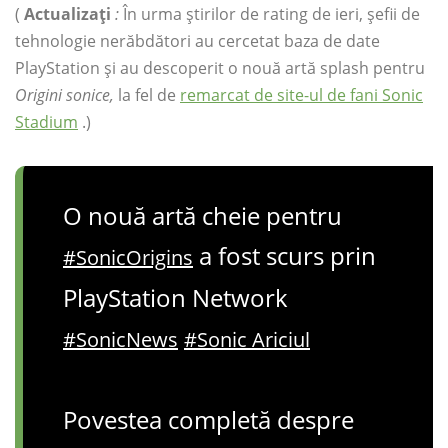
(
Actualizați
:
În urma știrilor de rating de ieri, șefii de
tehnologie nerăbdători au cercetat baza de date
PlayStation și au descoperit o nouă artă splash pentru
Origini sonice,
la fel de
remarcat de site-ul de fani Sonic
Stadium
.)
O nouă artă cheie pentru
a fost scurs prin
#SonicOrigins
PlayStation Network
#SonicNews
#Sonic Ariciul
Povestea completă despre