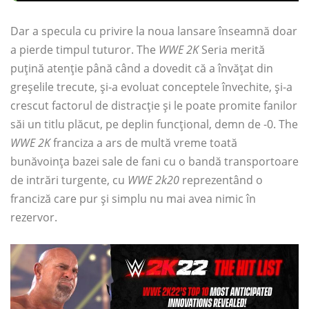
Dar a specula cu privire la noua lansare înseamnă doar
a pierde timpul tuturor. The
WWE 2K
Seria merită
puțină atenție până când a dovedit că a învățat din
greșelile trecute, și-a evoluat conceptele învechite, și-a
crescut factorul de distracție și le poate promite fanilor
săi un titlu plăcut, pe deplin funcțional, demn de -0. The
WWE 2K
franciza a ars de multă vreme toată
bunăvoința bazei sale de fani cu o bandă transportoare
de intrări turgente, cu
WWE 2k20
reprezentând o
franciză care pur și simplu nu mai avea nimic în
rezervor.