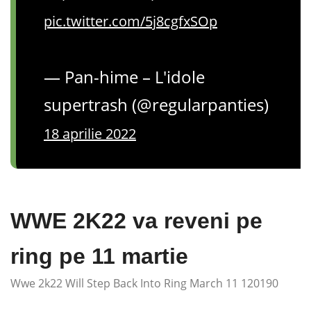
pic.twitter.com/5j8cgfxSOp
— Pan-hime – L'idole
supertrash (@regularpanties)
18 aprilie 2022
WWE 2K22 va reveni pe
ring pe 11 martie
Wwe 2k22 Will Step Back Into Ring March 11 120190