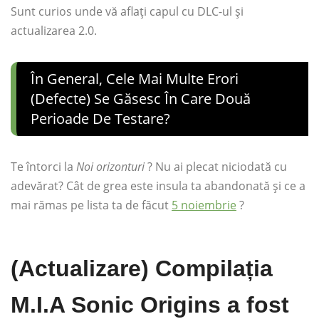
Sunt curios unde vă aflați capul cu DLC-ul și
actualizarea 2.0.
În General, Cele Mai Multe Erori
(defecte) Se Găsesc În Care Două
Perioade De Testare?
Te întorci la
Noi orizonturi
? Nu ai plecat niciodată cu
adevărat? Cât de grea este insula ta abandonată și ce a
mai rămas pe lista ta de făcut
5 noiembrie
?
(Actualizare) Compilația
M.I.A Sonic Origins a fost