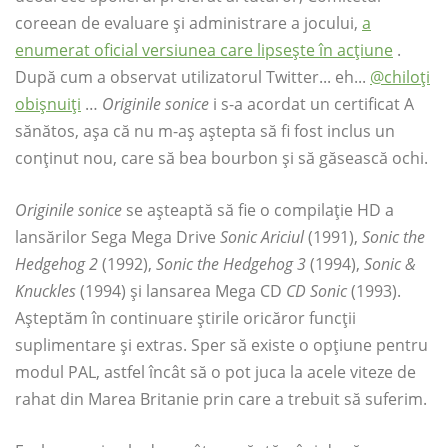
coreean de evaluare și administrare a jocului,
a
enumerat oficial versiunea care lipsește în acțiune
.
După cum a observat utilizatorul Twitter... eh...
@chiloți
obișnuiți
…
Originile sonice
i s-a acordat un certificat A
sănătos, așa că nu m-aș aștepta să fi fost inclus un
conținut nou, care să bea bourbon și să găsească ochi.
Originile sonice
se așteaptă să fie o compilație HD a
lansărilor Sega Mega Drive
Sonic Ariciul
(1991),
Sonic the
Hedgehog 2
(1992),
Sonic the Hedgehog 3
(1994),
Sonic &
Knuckles
(1994) și lansarea Mega CD
CD Sonic
(1993).
Așteptăm în continuare știrile oricăror funcții
suplimentare și extras. Sper să existe o opțiune pentru
modul PAL, astfel încât să o pot juca la acele viteze de
rahat din Marea Britanie prin care a trebuit să suferim.