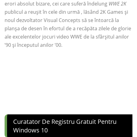
erori absolut bizare, cei care suferă îndelung
WWE 2K
publicul a reușit în cele din urmă , lăsând 2K Games și
noul dezvoltator Visual Concepts să se întoarcă la
planșa de desen în efortul de a recăpăta zilele de glorie
ale excelentelor jocuri video WWE de la sfârșitul anilor
’90 și începutul anilor ’00.
Curatator De Registru Gratuit Pentru
Windows 10