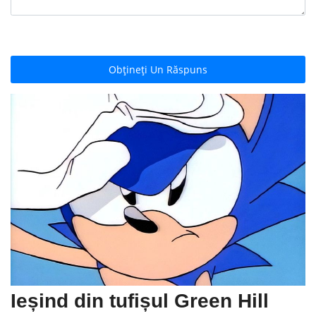
Obțineți Un Răspuns
Ieșind din tufișul Green Hill