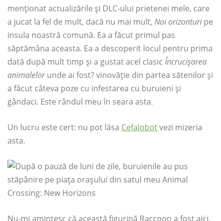
menționat actualizările și DLC-ului prietenei mele, care
a jucat la fel de mult, dacă nu mai mult,
Noi orizonturi
pe
insula noastră comună. Ea a făcut primul pas
săptămâna aceasta. Ea a descoperit locul pentru prima
dată după mult timp și a gustat acel clasic
Încrucișarea
animalelor
unde ai fost? vinovăție din partea sătenilor și
a făcut câteva poze cu infestarea cu buruieni și
gândaci. Este rândul meu în seara asta.
Un lucru este cert: nu pot lăsa
Cefalobot
vezi mizeria
asta.
Nu-mi amintesc că această figurină Raccoon a fost aici.