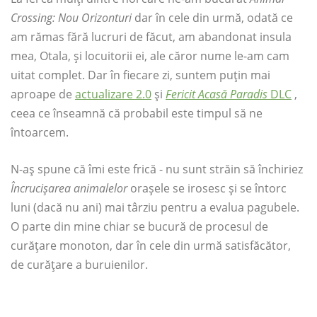
Crossing: Nou
Orizonturi
dar în cele din urmă, odată ce
am rămas fără lucruri de făcut, am abandonat insula
mea, Otala, și locuitorii ei, ale căror nume le-am cam
uitat complet. Dar în fiecare zi, suntem puțin mai
aproape de
actualizare 2.0
și
Fericit Acasă Paradis
DLC
,
ceea ce înseamnă că probabil este timpul să ne
întoarcem.
N-aș spune că îmi este frică - nu sunt străin să închiriez
Încrucișarea animalelor
orașele se irosesc și se întorc
luni (dacă nu ani) mai târziu pentru a evalua pagubele.
O parte din mine chiar se bucură de procesul de
curățare monoton, dar în cele din urmă satisfăcător,
de curățare a buruienilor.