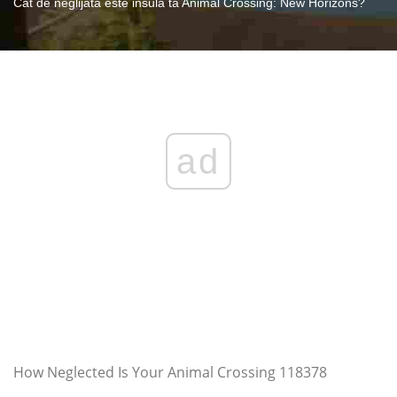
Cât de neglijată este insula ta Animal Crossing: New Horizons?
ad
How Neglected Is Your Animal Crossing 118378