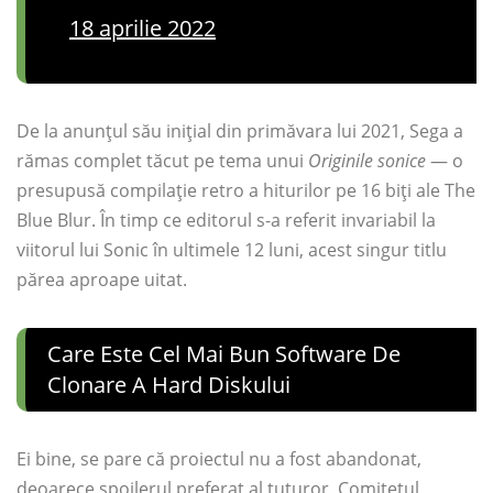
18 aprilie 2022
De la anunțul său inițial din primăvara lui 2021, Sega a
rămas complet tăcut pe tema unui
Originile sonice
— o
presupusă compilație retro a hiturilor pe 16 biți ale The
Blue Blur. În timp ce editorul s-a referit invariabil la
viitorul lui Sonic în ultimele 12 luni, acest singur titlu
părea aproape uitat.
Care Este Cel Mai Bun Software De
Clonare A Hard Diskului
Ei bine, se pare că proiectul nu a fost abandonat,
deoarece spoilerul preferat al tuturor, Comitetul