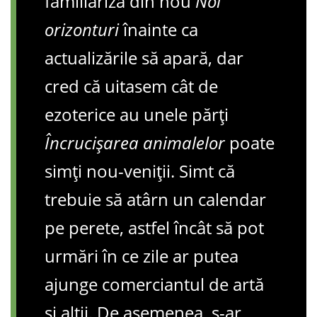
familiariza din nou
Noi
orizonturi
înainte ca
actualizările să apară, dar
cred că uitasem cât de
ezoterice au unele părți
Încrucișarea animalelor
poate
simți nou-veniții. Simt că
trebuie să atârn un calendar
pe perete, astfel încât să pot
urmări în ce zile ar putea
ajunge comerciantul de artă
și alții. De asemenea, s-ar