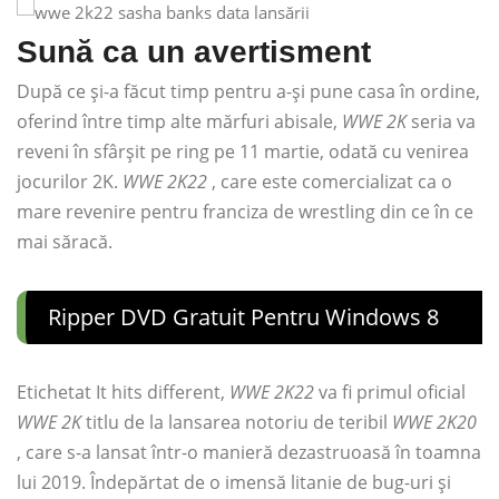
Sună ca un avertisment
După ce și-a făcut timp pentru a-și pune casa în ordine,
oferind între timp alte mărfuri abisale,
WWE 2K
seria va
reveni în sfârșit pe ring pe 11 martie, odată cu venirea
jocurilor 2K.
WWE 2K22
, care este comercializat ca o
mare revenire pentru franciza de wrestling din ce în ce
mai săracă.
Ripper DVD Gratuit Pentru Windows 8
Etichetat It hits different,
WWE 2K22
va fi primul oficial
WWE 2K
titlu de la lansarea notoriu de teribil
WWE 2K20
, care s-a lansat într-o manieră dezastruoasă în toamna
lui 2019. Îndepărtat de o imensă litanie de bug-uri și