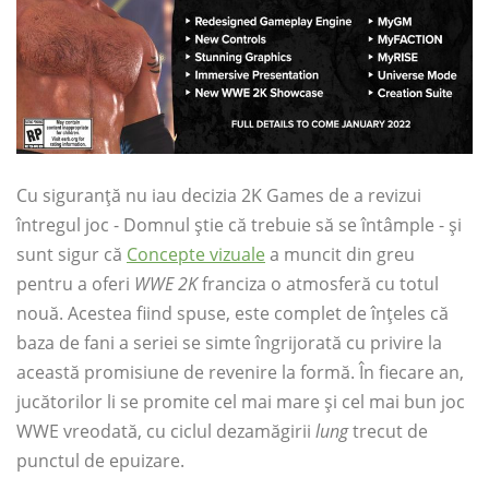
Cu siguranță nu iau decizia 2K Games de a revizui
întregul joc - Domnul știe că trebuie să se întâmple - și
sunt sigur că
Concepte vizuale
a muncit din greu
pentru a oferi
WWE 2K
franciza o atmosferă cu totul
nouă. Acestea fiind spuse, este complet de înțeles că
baza de fani a seriei se simte îngrijorată cu privire la
această promisiune de revenire la formă. În fiecare an,
jucătorilor li se promite cel mai mare și cel mai bun joc
WWE vreodată, cu ciclul dezamăgirii
lung
trecut de
punctul de epuizare.