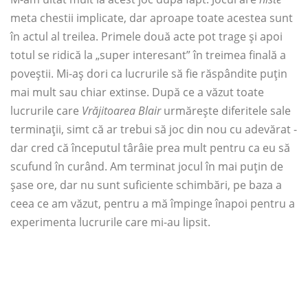
meta chestii implicate, dar aproape toate acestea sunt
în actul al treilea. Primele două acte pot trage și apoi
totul se ridică la „super interesant” în treimea finală a
poveștii. Mi-aș dori ca lucrurile să fie răspândite puțin
mai mult sau chiar extinse. După ce a văzut toate
lucrurile care
Vrăjitoarea Blair
urmărește diferitele sale
terminații, simt că ar trebui să joc din nou cu adevărat -
dar cred că începutul târâie prea mult pentru ca eu să
scufund în curând. Am terminat jocul în mai puțin de
șase ore, dar nu sunt suficiente schimbări, pe baza a
ceea ce am văzut, pentru a mă împinge înapoi pentru a
experimenta lucrurile care mi-au lipsit.