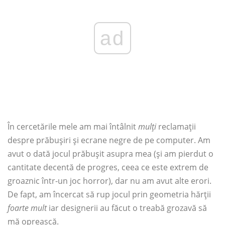
ad
În cercetările mele am mai întâlnit
mulți
reclamații
despre prăbușiri și ecrane negre de pe computer. Am
avut o dată jocul prăbușit asupra mea (și am pierdut o
cantitate decentă de progres, ceea ce este extrem de
groaznic într-un joc horror), dar nu am avut alte erori.
De fapt, am încercat să rup jocul prin geometria hărții
foarte mult
iar designerii au făcut o treabă grozavă să
mă oprească.