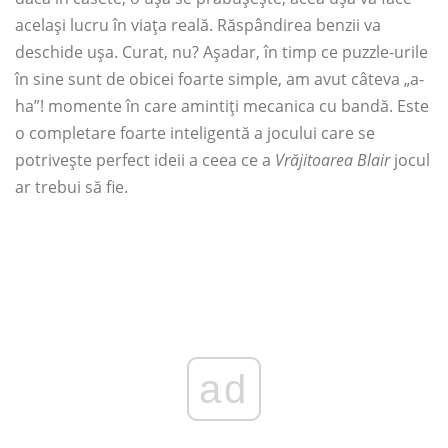
același lucru în viața reală. Răspândirea benzii va
deschide ușa. Curat, nu? Așadar, în timp ce puzzle-urile
în sine sunt de obicei foarte simple, am avut câteva „a-
ha”! momente în care amintiți mecanica cu bandă. Este
o completare foarte inteligentă a jocului care se
potrivește perfect ideii a ceea ce a
Vrăjitoarea Blair
jocul
ar trebui să fie.
ad