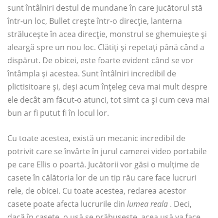
sunt întâlniri destul de mundane în care jucătorul stă
într-un loc, Bullet crește într-o direcție, lanterna
strălucește în acea direcție, monstrul se ghemuiește și
aleargă spre un nou loc. Clătiți și repetați până când a
dispărut. De obicei, este foarte evident când se vor
întâmpla și acestea. Sunt întâlniri incredibil de
plictisitoare și, deși acum înțeleg ceva mai mult despre
ele decât am făcut-o atunci, tot simt ca și cum ceva mai
bun ar fi putut fi în locul lor.
Cu toate acestea, există un mecanic incredibil de
potrivit care se învârte în jurul camerei video portabile
pe care Ellis o poartă. Jucătorii vor găsi o mulțime de
casete în călătoria lor de un tip rău care face lucruri
rele, de obicei. Cu toate acestea, redarea acestor
casete poate afecta lucrurile din
lumea reala
. Deci,
dacă în casete, o ușă se prăbușește, acea ușă va face