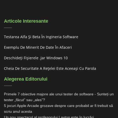
Articole Interesante
Testarea Alfa Și Beta În Ingineria Software
Exemplu De Minerit De Date În Afaceri
Deschideți Fișierele .jar Windows 10
Cheia De Securitate A Rețelei Este Aceeași Cu Parola
Alegerea Editorului
Primele 7 obiective majore ale unui tester de software - Sunteți un
tester „făcut” sau „ales”?
5 jocuri Apple Arcade grozave despre care probabil ar fi trebuit să
scriu anul acesta
Un nou spectacol al profesorului Layton este în lucrări