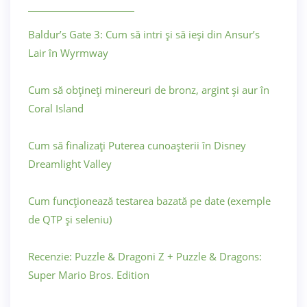
Baldur’s Gate 3: Cum să intri și să ieși din Ansur’s
Lair în Wyrmway
Cum să obțineți minereuri de bronz, argint și aur în
Coral Island
Cum să finalizați Puterea cunoașterii în Disney
Dreamlight Valley
Cum funcționează testarea bazată pe date (exemple
de QTP și seleniu)
Recenzie: Puzzle & Dragoni Z + Puzzle & Dragons:
Super Mario Bros. Edition