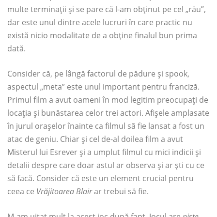
multe terminații și se pare că l-am obținut pe cel „rău”,
dar este unul dintre acele lucruri în care practic nu
există nicio modalitate de a obține finalul bun prima
dată.
Consider că, pe lângă factorul de pădure și spook,
aspectul „meta” este unul important pentru franciză.
Primul film a avut oameni în mod legitim preocupați de
locația și bunăstarea celor trei actori. Afișele amplasate
în jurul orașelor înainte ca filmul să fie lansat a fost un
atac de geniu. Chiar și cel de-al doilea film a avut
Misterul lui Esrever și a umplut filmul cu mici indicii și
detalii despre care doar astul ar observa și ar ști cu ce
să facă. Consider că este un element crucial pentru
ceea ce
Vrăjitoarea Blair
ar trebui să fie.
M-am uitat mult la acest joc după fapt. Jocul are
niste