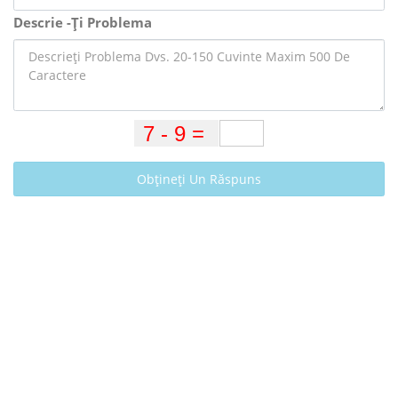
Descrie -Ți Problema
Obțineți Un Răspuns