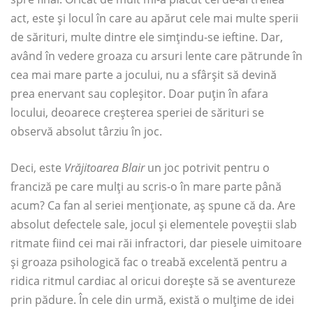
act, este și locul în care au apărut cele mai multe sperii
de sărituri, multe dintre ele simțindu-se ieftine. Dar,
având în vedere groaza cu arsuri lente care pătrunde în
cea mai mare parte a jocului, nu a sfârșit să devină
prea enervant sau copleșitor. Doar puțin în afara
locului, deoarece creșterea speriei de sărituri se
observă absolut târziu în joc.
Deci, este
Vrăjitoarea Blair
un joc potrivit pentru o
franciză pe care mulți au scris-o în mare parte până
acum? Ca fan al seriei menționate, aș spune că da. Are
absolut defectele sale, jocul și elementele poveștii slab
ritmate fiind cei mai răi infractori, dar piesele uimitoare
și groaza psihologică fac o treabă excelentă pentru a
ridica ritmul cardiac al oricui dorește să se aventureze
prin pădure. În cele din urmă, există o mulțime de idei