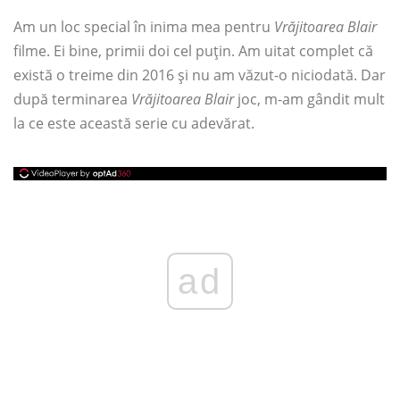
Am un loc special în inima mea pentru
Vrăjitoarea Blair
filme. Ei bine, primii doi cel puțin. Am uitat complet că
există o treime din 2016 și nu am văzut-o niciodată. Dar
după terminarea
Vrăjitoarea Blair
joc, m-am gândit mult
la ce este această serie cu adevărat.
ad