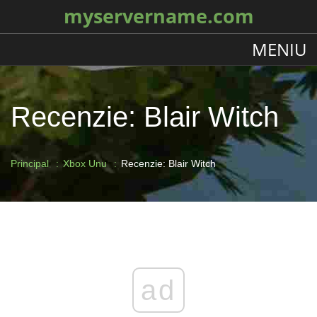
myservername.com
MENIU
Recenzie: Blair Witch
Principal
Xbox Unu
Recenzie: Blair Witch
ad