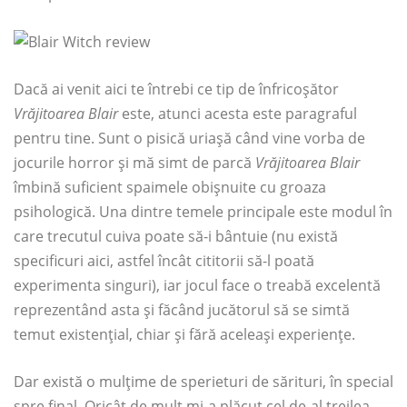
Dacă ai venit aici te întrebi ce tip de înfricoșător
Vrăjitoarea Blair
este, atunci acesta este paragraful
pentru tine. Sunt o pisică uriașă când vine vorba de
jocurile horror și mă simt de parcă
Vrăjitoarea Blair
îmbină suficient spaimele obișnuite cu groaza
psihologică. Una dintre temele principale este modul în
care trecutul cuiva poate să-i bântuie (nu există
specificuri aici, astfel încât cititorii să-l poată
experimenta singuri), iar jocul face o treabă excelentă
reprezentând asta și făcând jucătorul să se simtă
temut existențial, chiar și fără aceleași experiențe.
Dar există o mulțime de sperieturi de sărituri, în special
spre final. Oricât de mult mi-a plăcut cel de-al treilea