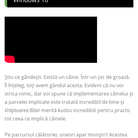
Știu ce gândești. Există un câine. Într-un joc de groază.
Îl înțeleg, toți avem gândul acesta. Evident că nu voi
strica nimic, dar voi spune că implementarea câinelui și
a parcelei implicate este tratată incredibil de bine și
Vrăjitoarea Blair
merită kudos incredibili pentru practic
tot ceea ce implică câinele.
Pe parcursul călătoriei, uneori apar monștri! Acestea