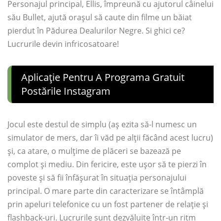
Personajul principal, Ellis, împreună cu ajutorul câinelui
său Bullet, ajută orașul să caute din filme un băiat
pierdut în Pădurea Dealurilor Negre. Si ghici ce?
Lucrurile devin infricosatoare!
Aplicație Pentru A Programa Gratuit
Postările Instagram
Jocul este destul de simplu (aș ezita să-l numesc un
simulator de mers, dar îi văd pe alții făcând acest lucru)
și, ca atare, o mulțime de plăceri se bazează pe
complot și mediu. Din fericire, este ușor să te pierzi în
poveste și să fii înfășurat în situația personajului
principal. O mare parte din caracterizare se întâmplă
prin apeluri telefonice cu un fost partener de relație și
flashback-uri. Lucrurile sunt dezvăluite într-un ritm