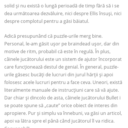
solid și nu există o lungă perioadă de timp fără să i se
dea următoarea dezvăluire, nici despre Ellis însuși, nici
despre complotul pentru a găsi băiatul.
Adică presupunând că puzzle-urile merg bine.
Personal, le-am găsit ușor pe braindead ușor, dar din
motive de ritm, probabil că este în regulă. În plus,
câinele jucătorului este un sistem de ajutor încorporat
care funcționează destul de genial. În general, puzzle-
urile găsesc bucăți de lucruri din jurul hărții și apoi
folosesc acele lucruri pentru a face ceva. Uneori, există
literalmente manuale de instrucțiuni care să vă ajute.
Dar chiar și dincolo de asta, câinele jucătorului Bullet i
se poate spune să „caute” orice obiect de interes din
apropiere. Pur și simplu va înnebuni, va găsi un articol,
apoi va lătra spre el până când jucătorul îl va ridica.