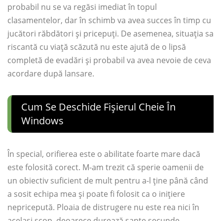
probabil nu se va regăsi imediat în topul
clasamentelor, dar în schimb va avea succes în timp cu
jucători răbdători și pricepuți. De asemenea, situația sa
riscantă cu viață scăzută nu este ajută de o lipsă
completă de evadări și probabil va avea nevoie de ceva
acordare după lansare.
Cum Se Deschide Fișierul Cheie În
Windows
În special, orifierea este o abilitate foarte mare dacă
este folosită corect. M-am trezit că sperie oamenii de
un obiectiv suficient de mult pentru a-l ține până când
a sosit echipa mea și poate fi folosit ca o inițiere
nepricepută. Ploaia de distrugere nu este rea nici în
același scop, deoarece durează șapte secunde