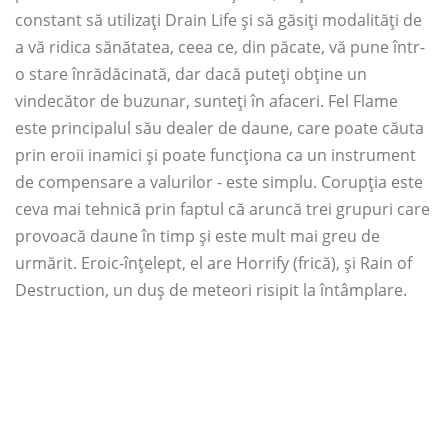
constant să utilizați Drain Life și să găsiți modalități de
a vă ridica sănătatea, ceea ce, din păcate, vă pune într-
o stare înrădăcinată, dar dacă puteți obține un
vindecător de buzunar, sunteți în afaceri. Fel Flame
este principalul său dealer de daune, care poate căuta
prin eroii inamici și poate funcționa ca un instrument
de compensare a valurilor - este simplu. Corupția este
ceva mai tehnică prin faptul că aruncă trei grupuri care
provoacă daune în timp și este mult mai greu de
urmărit. Eroic-înțelept, el are Horrify (frică), și Rain of
Destruction, un duș de meteori risipit la întâmplare.