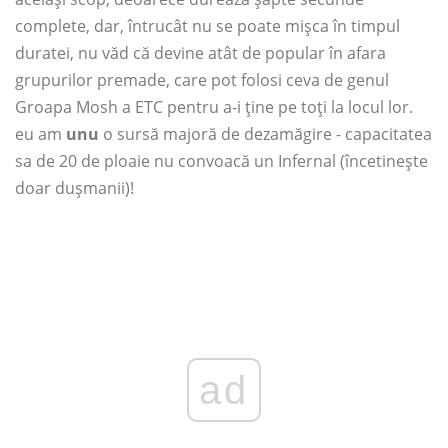
complete, dar, întrucât nu se poate mișca în timpul
duratei, nu văd că devine atât de popular în afara
grupurilor premade, care pot folosi ceva de genul
Groapa Mosh a ETC pentru a-i ține pe toți la locul lor.
eu am
unu
o sursă majoră de dezamăgire - capacitatea
sa de 20 de ploaie nu convoacă un Infernal (încetinește
doar dușmanii)!
ad