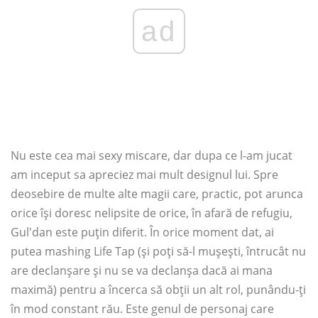
ad
Nu este cea mai sexy miscare, dar dupa ce l-am jucat
am inceput sa apreciez mai mult designul lui. Spre
deosebire de multe alte magii care, practic, pot arunca
orice își doresc nelipsite de orice, în afară de refugiu,
Gul'dan este puțin diferit. În orice moment dat, ai
putea mashing Life Tap (și poți să-l mușești, întrucât nu
are declanșare și nu se va declanșa dacă ai mana
maximă) pentru a încerca să obții un alt rol, punându-ți
în mod constant rău. Este genul de personaj care