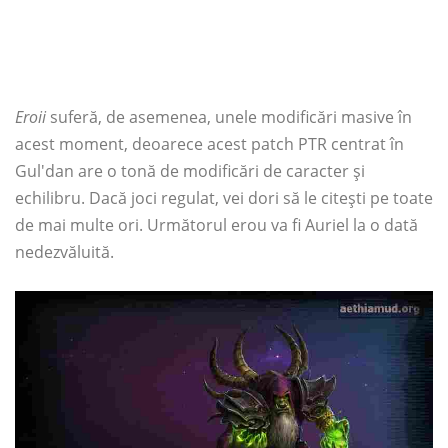
Eroii
suferă, de asemenea, unele modificări masive în
acest moment, deoarece acest patch PTR centrat în
Gul'dan are o tonă de modificări de caracter și
echilibru. Dacă joci regulat, vei dori să le citești pe toate
de mai multe ori. Următorul erou va fi Auriel la o dată
nedezvăluită.