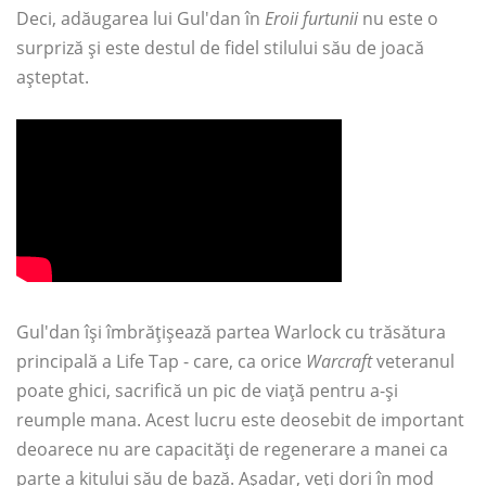
Deci, adăugarea lui Gul'dan în
Eroii furtunii
nu este o
surpriză și este destul de fidel stilului său de joacă
așteptat.
Gul'dan își îmbrățișează partea Warlock cu trăsătura
principală a Life Tap - care, ca orice
Warcraft
veteranul
poate ghici, sacrifică un pic de viață pentru a-și
reumple mana. Acest lucru este deosebit de important
deoarece nu are capacități de regenerare a manei ca
parte a kitului său de bază. Așadar, veți dori în mod