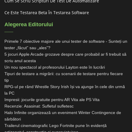
Cum Se Scriu Scripturi De Test De Automatizare
Ce Este Testarea Beta În Testarea Software
Alegerea Editorului
Primele 7 obiective majore ale unui tester de software - Sunteți un
tester „făcut” sau „ales”?
5 jocuri Apple Arcade grozave despre care probabil ar fi trebuit să
scriu anul acesta
Un nou spectacol al profesorului Layton este în lucrări
Tipuri de testare a migrării: cu scenarii de testare pentru fiecare
tip
RPG-ul pe rând Wrestle Story Irish își va ajunge în cele din urmă
la PC
Impresii: jocurile gratuite pentru AR Vita ale PS Vita
Recenzie: Asasinat: Sufletul sufletesc
Halo Infinite organizează un eveniment Winter Contingence de
sărbători
Trailerul cinematografic Lego Fortnite pune în evidență