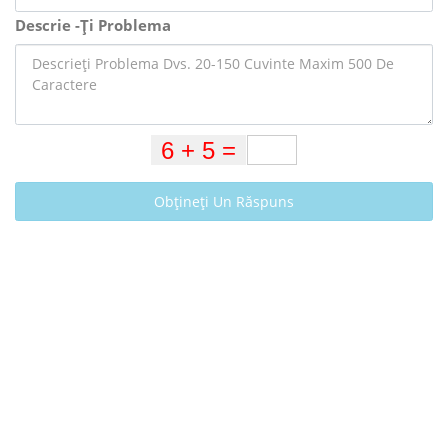
Descrie -Ți Problema
Obțineți Un Răspuns