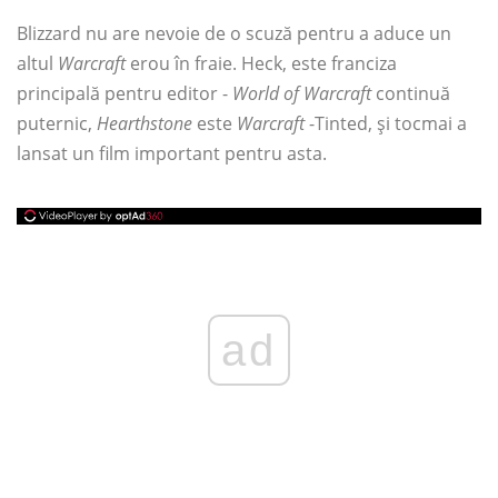
Blizzard nu are nevoie de o scuză pentru a aduce un
altul
Warcraft
erou în fraie. Heck, este franciza
principală pentru editor -
World of Warcraft
continuă
puternic,
Hearthstone
este
Warcraft
-Tinted, și tocmai a
lansat un film important pentru asta.
ad