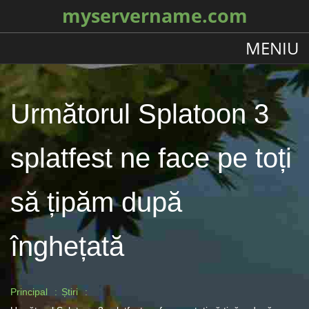
myservername.com
MENIU
Următorul Splatoon 3
splatfest ne face pe toți
să țipăm după
înghețată
Principal
Știri