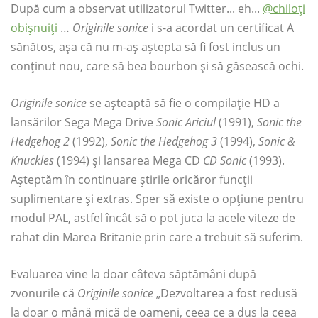
După cum a observat utilizatorul Twitter... eh...
@chiloți
obișnuiți
…
Originile sonice
i s-a acordat un certificat A
sănătos, așa că nu m-aș aștepta să fi fost inclus un
conținut nou, care să bea bourbon și să găsească ochi.
Originile sonice
se așteaptă să fie o compilație HD a
lansărilor Sega Mega Drive
Sonic Ariciul
(1991),
Sonic the
Hedgehog 2
(1992),
Sonic the Hedgehog 3
(1994),
Sonic &
Knuckles
(1994) și lansarea Mega CD
CD Sonic
(1993).
Așteptăm în continuare știrile oricăror funcții
suplimentare și extras. Sper să existe o opțiune pentru
modul PAL, astfel încât să o pot juca la acele viteze de
rahat din Marea Britanie prin care a trebuit să suferim.
Evaluarea vine la doar câteva săptămâni după
zvonurile că
Originile sonice
„Dezvoltarea a fost redusă
la doar o mână mică de oameni, ceea ce a dus la ceea