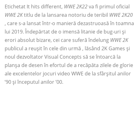
Etichetat It hits different,
WWE 2K22
va fi primul oficial
WWE 2K
titlu de la lansarea notoriu de teribil
WWE 2K20
, care s-a lansat într-o manieră dezastruoasă în toamna
lui 2019. Îndepărtat de o imensă litanie de bug-uri și
erori absolut bizare, cei care suferă îndelung
WWE 2K
publicul a reușit în cele din urmă , lăsând 2K Games și
noul dezvoltator Visual Concepts să se întoarcă la
planșa de desen în efortul de a recăpăta zilele de glorie
ale excelentelor jocuri video WWE de la sfârșitul anilor
’90 și începutul anilor ’00.