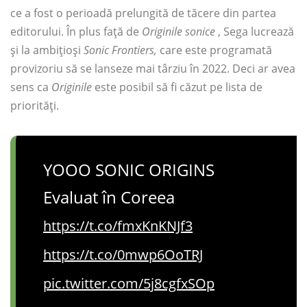
ce a fost o perioadă prelungită de tăcere din partea
editorului. În plus față de
Originile sonice
, Sega lucrează
și la ambițioși
Sonic Frontiers,
care este programată
provizoriu să se lanseze mai târziu în 2022. Deci ar avea
sens ca
Originile
este posibil să fi căzut pe lista de
priorități.
YOOO SONIC ORIGINS
Evaluat în Coreea
https://t.co/fmxKnKNJf3
https://t.co/0mwp6OoTRJ
pic.twitter.com/5j8cgfxSOp