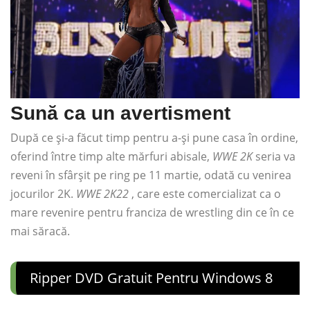
Sună ca un avertisment
După ce și-a făcut timp pentru a-și pune casa în ordine,
oferind între timp alte mărfuri abisale,
WWE 2K
seria va
reveni în sfârșit pe ring pe 11 martie, odată cu venirea
jocurilor 2K.
WWE 2K22
, care este comercializat ca o
mare revenire pentru franciza de wrestling din ce în ce
mai săracă.
Ripper DVD Gratuit Pentru Windows 8