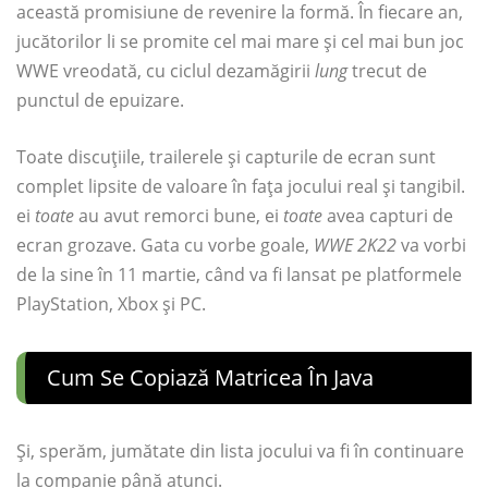
această promisiune de revenire la formă. În fiecare an,
jucătorilor li se promite cel mai mare și cel mai bun joc
WWE vreodată, cu ciclul dezamăgirii
lung
trecut de
punctul de epuizare.
Toate discuțiile, trailerele și capturile de ecran sunt
complet lipsite de valoare în fața jocului real și tangibil.
ei
toate
au avut remorci bune, ei
toate
avea capturi de
ecran grozave. Gata cu vorbe goale,
WWE 2K22
va vorbi
de la sine în 11 martie, când va fi lansat pe platformele
PlayStation, Xbox și PC.
Cum Se Copiază Matricea În Java
Și, sperăm, jumătate din lista jocului va fi în continuare
la companie până atunci.