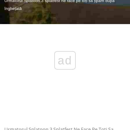
Următorul Splatoon 3 splatfest ne face pe toți să țipăm după
înghețată
ad
Urmatorul Splatoon 3 Splatfest Ne Face Pe Toti Sa