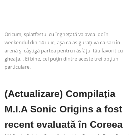
Oricum, splatfestul cu înghețată va avea loc în
weekendul din 14 iulie, așa că asigurați-vă că sari în
arenă și câștigă partea pentru răsfățul tău favorit cu
gheața... Ei bine, cel puțin dintre aceste trei opțiuni
particulare.
(Actualizare) Compilația
M.I.A Sonic Origins a fost
recent evaluată în Coreea