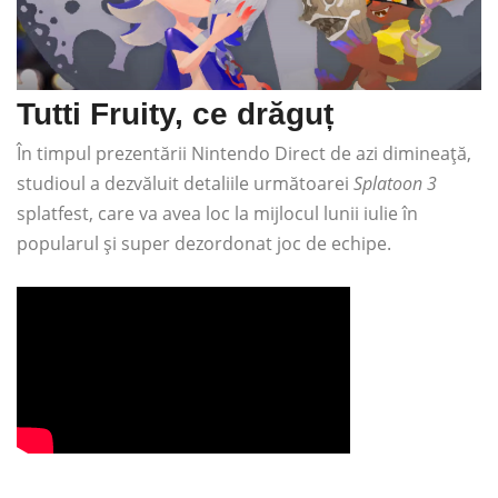
Tutti Fruity, ce drăguț
În timpul prezentării Nintendo Direct de azi dimineață,
studioul a dezvăluit detaliile următoarei
Splatoon 3
splatfest, care va avea loc la mijlocul lunii iulie în
popularul și super dezordonat joc de echipe.