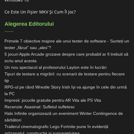
Ce Este Un Fișier MKV Și Cum Îl Joc?
Alegerea Editorului
Primele 7 obiective majore ale unui tester de software - Sunteți un
tester „făcut” sau „ales”?
5 jocuri Apple Arcade grozave despre care probabil ar fi trebuit să
scriu anul acesta
Un nou spectacol al profesorului Layton este în lucrări
Tipuri de testare a migrării: cu scenarii de testare pentru fiecare
tip
RPG-ul pe rând Wrestle Story Irish își va ajunge în cele din urmă
la PC
Impresii: jocurile gratuite pentru AR Vita ale PS Vita
Recenzie: Asasinat: Sufletul sufletesc
Halo Infinite organizează un eveniment Winter Contingence de
sărbători
Trailerul cinematografic Lego Fortnite pune în evidență
artizanatul, construcția și supraviețuirea