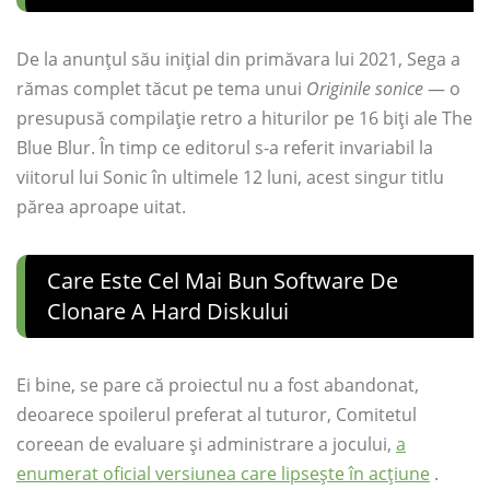
De la anunțul său inițial din primăvara lui 2021, Sega a
rămas complet tăcut pe tema unui
Originile sonice
— o
presupusă compilație retro a hiturilor pe 16 biți ale The
Blue Blur. În timp ce editorul s-a referit invariabil la
viitorul lui Sonic în ultimele 12 luni, acest singur titlu
părea aproape uitat.
Care Este Cel Mai Bun Software De
Clonare A Hard Diskului
Ei bine, se pare că proiectul nu a fost abandonat,
deoarece spoilerul preferat al tuturor, Comitetul
coreean de evaluare și administrare a jocului,
a
enumerat oficial versiunea care lipsește în acțiune
.