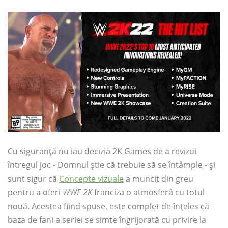
Cu siguranță nu iau decizia 2K Games de a revizui
întregul joc - Domnul știe că trebuie să se întâmple - și
sunt sigur că
Concepte vizuale
a muncit din greu
pentru a oferi
WWE 2K
franciza o atmosferă cu totul
nouă. Acestea fiind spuse, este complet de înțeles că
baza de fani a seriei se simte îngrijorată cu privire la