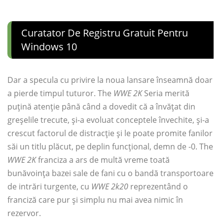
Curatator De Registru Gratuit Pentru
Windows 10
Dar a specula cu privire la noua lansare înseamnă doar
a pierde timpul tuturor. The
WWE 2K
Seria merită
puțină atenție până când a dovedit că a învățat din
greșelile trecute, și-a evoluat conceptele învechite, și-a
crescut factorul de distracție și le poate promite fanilor
săi un titlu plăcut, pe deplin funcțional, demn de -0. The
WWE 2K
franciza a ars de multă vreme toată
bunăvoința bazei sale de fani cu o bandă transportoare
de intrări turgente, cu
WWE 2k20
reprezentând o
franciză care pur și simplu nu mai avea nimic în
rezervor.