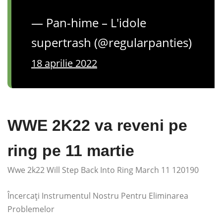
— Pan-hime – L'idole
supertrash (@regularpanties)
18 aprilie 2022
WWE 2K22 va reveni pe
ring pe 11 martie
Wwe 2k22 Will Step Back Into Ring March 11 120190
Încercați Instrumentul Nostru Pentru Eliminarea
Problemelor