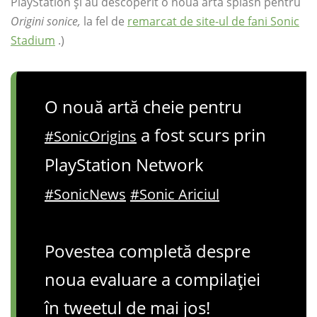
PlayStation și au descoperit o nouă artă splash pentru
Origini sonice,
la fel de
remarcat de site-ul de fani Sonic
Stadium
.)
O nouă artă cheie pentru
a fost scurs prin
#SonicOrigins
PlayStation Network
#SonicNews
#Sonic Ariciul
Povestea completă despre
noua evaluare a compilației
în tweetul de mai jos!