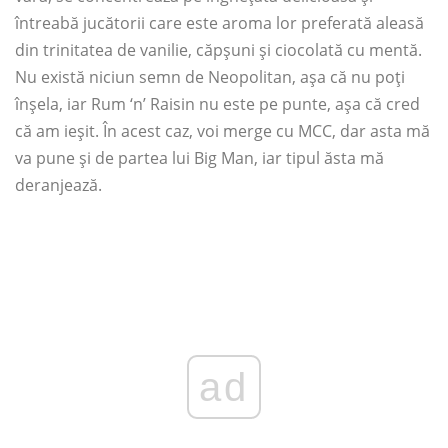
întreabă jucătorii care este aroma lor preferată aleasă
din trinitatea de vanilie, căpșuni și ciocolată cu mentă.
Nu există niciun semn de Neopolitan, așa că nu poți
înșela, iar Rum ‘n’ Raisin nu este pe punte, așa că cred
că am ieșit. În acest caz, voi merge cu MCC, dar asta mă
va pune și de partea lui Big Man, iar tipul ăsta mă
deranjează.
ad