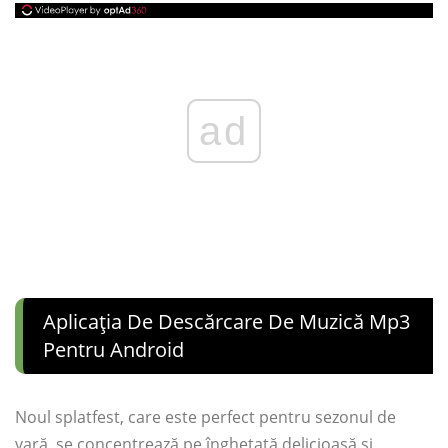
ad
Aplicația De Descărcare De Muzică Mp3
Pentru Android
Noul splatfest, care este perfect pentru sezonul de
vară, se concentrează pe înghețată delicioasă și