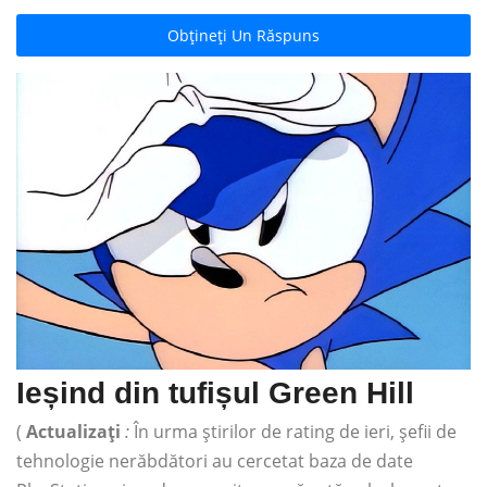
Obțineți Un Răspuns
Ieșind din tufișul Green Hill
(
Actualizați
:
În urma știrilor de rating de ieri, șefii de
tehnologie nerăbdători au cercetat baza de date