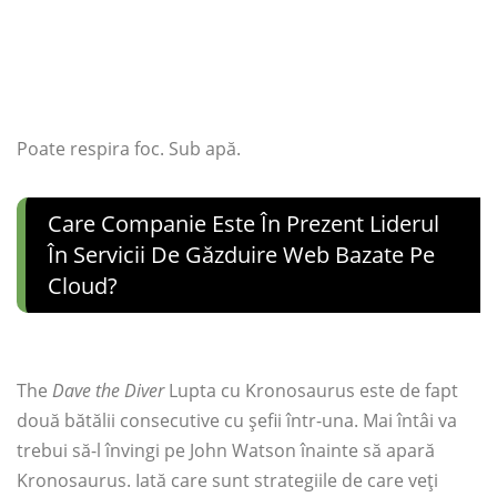
Poate respira foc. Sub apă.
Care Companie Este În Prezent Liderul
În Servicii De Găzduire Web Bazate Pe
Cloud?
The
Dave the Diver
Lupta cu Kronosaurus este de fapt
două bătălii consecutive cu șefii într-una. Mai întâi va
trebui să-l învingi pe John Watson înainte să apară
Kronosaurus. Iată care sunt strategiile de care veți