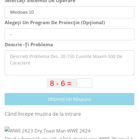
Selectați Sistemul De Operare
Alegeți Un Program De Proiecție (Opțional)
Descrie -Ți Problema
Obțineți Un Răspuns
Când începe muzica de la intrare
Fiind o franciză anuală, până atunci una
WWE 2K
jocul a