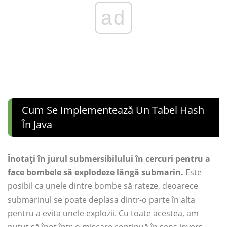
ad
Cum Se Implementează Un Tabel Hash
În Java
Înotați în jurul submersibilului în cercuri pentru a
face bombele să explodeze lângă submarin.
Este
posibil ca unele dintre bombe să rateze, deoarece
submarinul se poate deplasa dintr-o parte în alta
pentru a evita unele explozii. Cu toate acestea, am