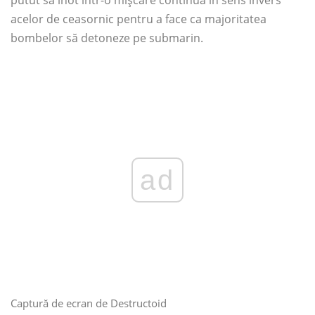
putut să înot într-o mișcare continuă în sens invers
acelor de ceasornic pentru a face ca majoritatea
bombelor să detoneze pe submarin.
ad
Captură de ecran de Destructoid