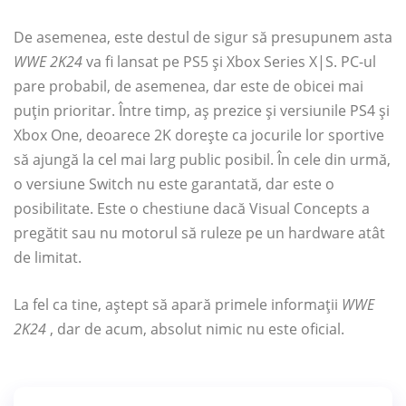
De asemenea, este destul de sigur să presupunem asta
WWE 2K24
va fi lansat pe PS5 și Xbox Series X|S. PC-ul
pare probabil, de asemenea, dar este de obicei mai
puțin prioritar. Între timp, aș prezice și versiunile PS4 și
Xbox One, deoarece 2K dorește ca jocurile lor sportive
să ajungă la cel mai larg public posibil. În cele din urmă,
o versiune Switch nu este garantată, dar este o
posibilitate. Este o chestiune dacă Visual Concepts a
pregătit sau nu motorul să ruleze pe un hardware atât
de limitat.
La fel ca tine, aștept să apară primele informații
WWE
2K24
, dar de acum, absolut nimic nu este oficial.