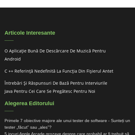
Articole Interesante
O Aplicație Bună De Descărcare De Muzică Pentru
Android
C ++ Referință Nedefinită La Funcția Din Fișierul Antet
Întrebări Și Răspunsuri De Bază Pentru Interviurile
Java Pentru Cei Care Se Pregătesc Pentru Noi
Alegerea Editorului
Primele 7 obiective majore ale unui tester de software - Sunteți un
tester „făcut” sau „ales”?
5 jocuri Apple Arcade grozave despre care probabil ar fi trebuit să