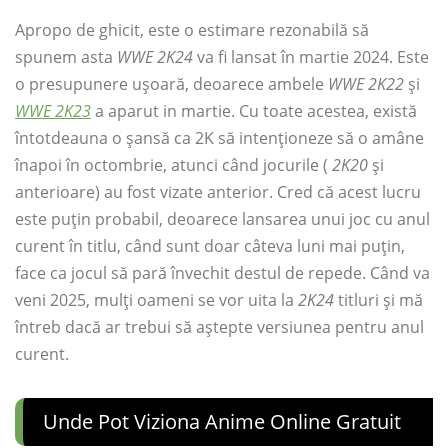
Apropo de ghicit, este o estimare rezonabilă să
spunem asta
WWE 2K24
va fi lansat în martie 2024. Este
o presupunere ușoară, deoarece ambele
WWE 2K22
și
WWE 2K23
a aparut in martie. Cu toate acestea, există
întotdeauna o șansă ca 2K să intenționeze să o amâne
înapoi în octombrie, atunci când jocurile (
2K20
și
anterioare) au fost vizate anterior. Cred că acest lucru
este puțin probabil, deoarece lansarea unui joc cu anul
curent în titlu, când sunt doar câteva luni mai puțin,
face ca jocul să pară învechit destul de repede. Când va
veni 2025, mulți oameni se vor uita la
2K24
titluri și mă
întreb dacă ar trebui să aștepte versiunea pentru anul
curent.
Unde Pot Viziona Anime Online Gratuit