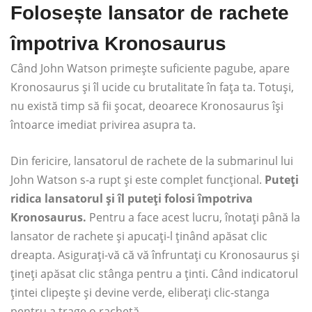
Folosește lansator de rachete
împotriva Kronosaurus
Când John Watson primește suficiente pagube, apare
Kronosaurus și îl ucide cu brutalitate în fața ta. Totuși,
nu există timp să fii șocat, deoarece Kronosaurus își
întoarce imediat privirea asupra ta.
Din fericire, lansatorul de rachete de la submarinul lui
John Watson s-a rupt și este complet funcțional.
Puteți
ridica lansatorul și îl puteți folosi împotriva
Kronosaurus.
Pentru a face acest lucru, înotați până la
lansator de rachete și apucați-l ținând apăsat clic
dreapta. Asigurați-vă că vă înfruntați cu Kronosaurus și
țineți apăsat clic stânga pentru a ținti. Când indicatorul
țintei clipește și devine verde, eliberați clic-stanga
pentru a trage o rachetă.