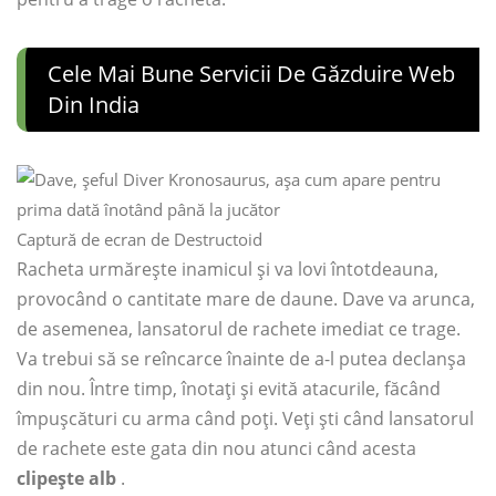
Cele Mai Bune Servicii De Găzduire Web
Din India
Captură de ecran de Destructoid
Racheta urmărește inamicul și va lovi întotdeauna,
provocând o cantitate mare de daune. Dave va arunca,
de asemenea, lansatorul de rachete imediat ce trage.
Va trebui să se reîncarce înainte de a-l putea declanșa
din nou. Între timp, înotați și evită atacurile, făcând
împușcături cu arma când poți. Veți ști când lansatorul
de rachete este gata din nou atunci când acesta
clipește alb
.