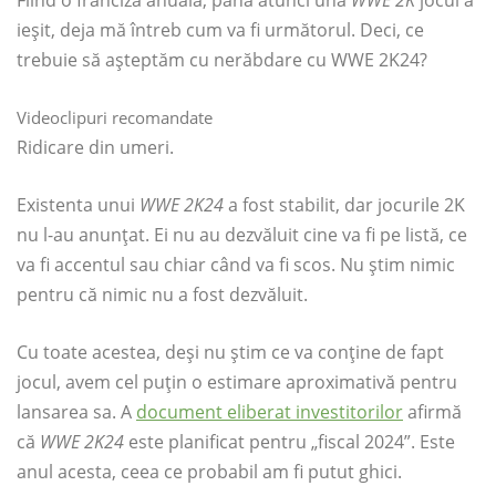
ieșit, deja mă întreb cum va fi următorul. Deci, ce
trebuie să așteptăm cu nerăbdare cu WWE 2K24?
Videoclipuri recomandate
Ridicare din umeri.
Existenta unui
WWE 2K24
a fost stabilit, dar jocurile 2K
nu l-au anunțat. Ei nu au dezvăluit cine va fi pe listă, ce
va fi accentul sau chiar când va fi scos. Nu știm nimic
pentru că nimic nu a fost dezvăluit.
Cu toate acestea, deși nu știm ce va conține de fapt
jocul, avem cel puțin o estimare aproximativă pentru
lansarea sa. A
document eliberat investitorilor
afirmă
că
WWE 2K24
este planificat pentru „fiscal 2024”. Este
anul acesta, ceea ce probabil am fi putut ghici.