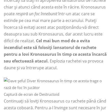
Încercați să stați în apropierea lansatorului de rachete
chiar și atunci când acesta este în răcire. Kronosaurus
poate
respiră un foc înnebunit
într-un atac care se
extinde pe cea mai mare parte a ecranului. Puteți
încerca să evitați acest atac poziționându-vă direct
deasupra sau sub Kronosaurus, dar acest lucru este
dificil de realizat.
Cel mai bun mod de a evita
incendiul este să folosiți lansatorul de rachete
pentru a lovi Kronosaurus în timp ce acesta încarcă
sau efectuează atacul.
Explozia rachetei va provoca
daune și va întrerupe atacul.
Captură de ecran de Destructoid
Continuați să loviți Kronosaurus cu rachete până când
acesta coboară. Pentru a-l învinge sunt necesare în jur