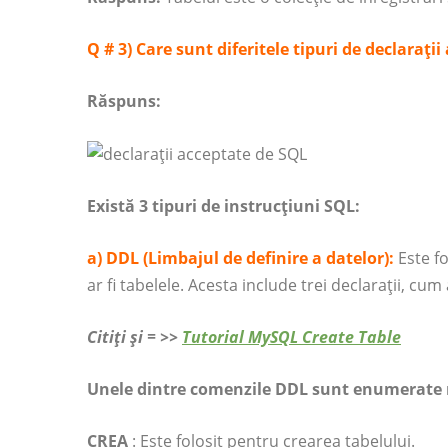
Q # 3) Care sunt diferitele tipuri de declarați
Răspuns:
Există 3 tipuri de instrucțiuni SQL:
a) DDL (Limbajul de definire a datelor):
Este f
ar fi tabelele. Acesta include trei declarații, cu
Citiți și = >>
Tutorial MySQL Create Table
Unele dintre comenzile DDL sunt enumerate 
CREA
: Este folosit pentru crearea tabelului.