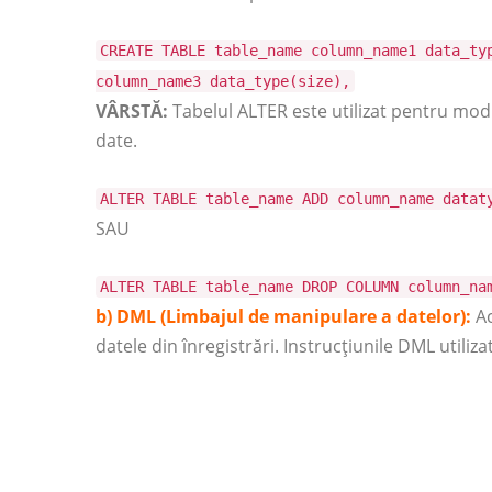
CREATE TABLE table_name column_name1 data_ty
column_name3 data_type(size),
VÂRSTĂ:
Tabelul ALTER este utilizat pentru modi
date.
ALTER TABLE table_name ADD column_name datat
SAU
ALTER TABLE table_name DROP COLUMN column_na
b) DML (Limbajul de manipulare a datelor):
Ac
datele din înregistrări. Instrucțiunile DML util