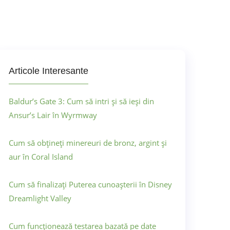
Articole Interesante
Baldur’s Gate 3: Cum să intri și să ieși din
Ansur’s Lair în Wyrmway
Cum să obțineți minereuri de bronz, argint și
aur în Coral Island
Cum să finalizați Puterea cunoașterii în Disney
Dreamlight Valley
Cum funcționează testarea bazată pe date