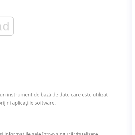
ad
n instrument de bază de date care este utilizat
jini aplicațiile software.
i informațiile sale într-o singură vizualizare.