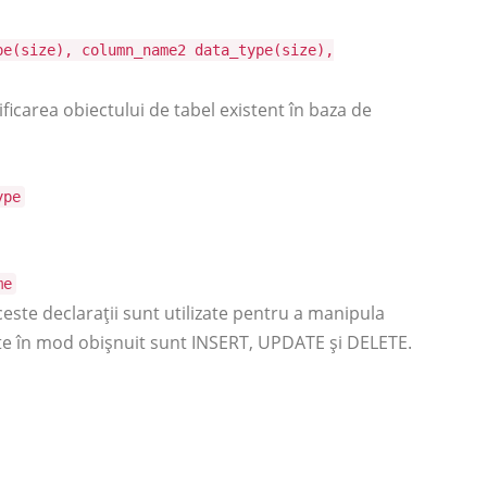
pe(size), column_name2 data_type(size),
ficarea obiectului de tabel existent în baza de
ype
me
este declarații sunt utilizate pentru a manipula
izate în mod obișnuit sunt INSERT, UPDATE și DELETE.