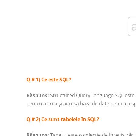
Q # 1) Ce este SQL?
Răspuns:
Structured Query Language SQL este u
pentru a crea și accesa baza de date pentru a spri
Q # 2) Ce sunt tabelele în SQL?
Răspuns:
Tabelul este o colecție de înregistrări ș