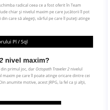
chimba radical ceea ce a fost oferit în Team
ude chiar și nivelul maxim pe care jucătorii îl pot
din care să alegeți, vârful pe care îl puteți atinge
ului Pl / Sql
2
nivel maxim?
 din primul joc, dar
Octopath Traveler 2
nivelul
l maxim pe care îl poate atinge oricare dintre cei
in anumite motive, acest JRPG, la fel ca și alții,