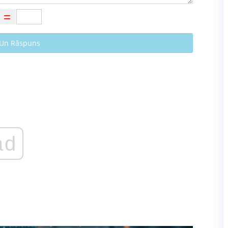
 Un Răspuns
ad