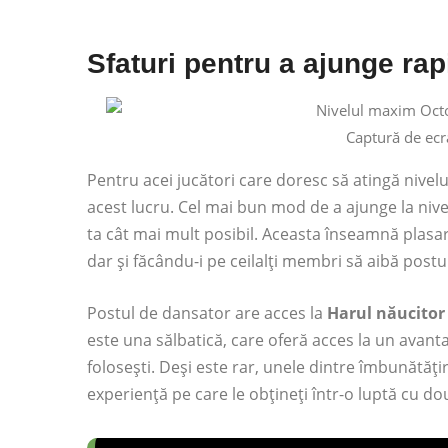
Sfaturi pentru a ajunge rapi
Captură de ecr
Pentru acei jucători care doresc să atingă nivel
acest lucru. Cel mai bun mod de a ajunge la nive
ta cât mai mult posibil. Aceasta înseamnă plasa
dar și făcându-i pe ceilalți membri să aibă post
Postul de dansator are acces la
Harul năucitor
este una sălbatică, care oferă acces la un avant
folosești. Deși este rar, unele dintre îmbunătăț
experiență pe care le obțineți într-o luptă cu dou