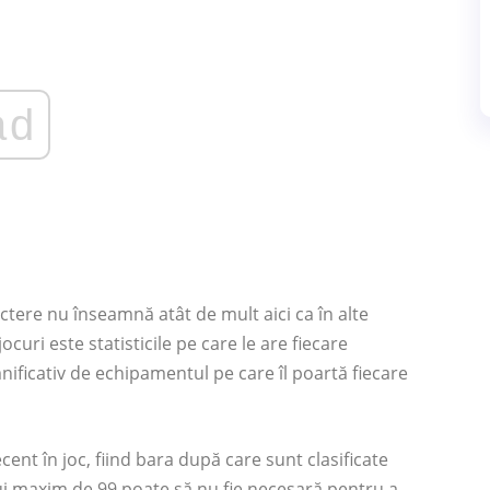
ad
ctere nu înseamnă atât de mult aici ca în alte
ocuri este statisticile pe care le are fiecare
ificativ de echipamentul pe care îl poartă fiecare
ecent în joc, fiind bara după care sunt clasificate
lui maxim de 99 poate să nu fie necesară pentru a