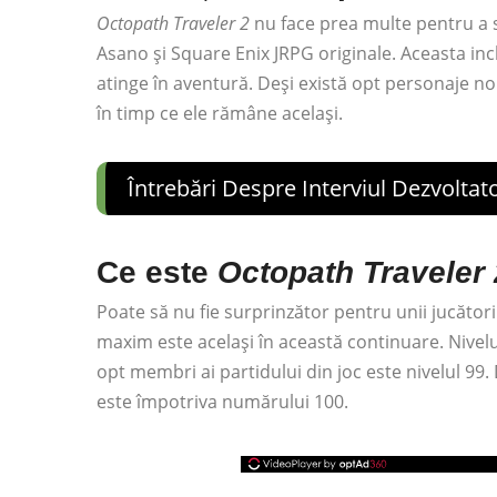
Octopath Traveler 2
nu face prea multe pentru a s
Asano și Square Enix JRPG originale. Aceasta incl
atinge în aventură. Deși există opt personaje noi 
în timp ce ele rămâne același.
Întrebări Despre Interviul Dezvoltator
Ce este
Octopath Traveler 
Poate să nu fie surprinzător pentru unii jucători
maxim este același în această continuare. Nivelu
opt membri ai partidului din joc este nivelul 99. D
este împotriva numărului 100.