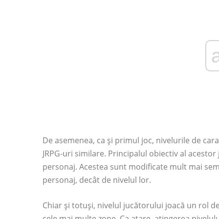
De asemenea, ca și primul joc, nivelurile de cara
JRPG-uri similare. Principalul obiectiv al acestor j
personaj. Acestea sunt modificate mult mai semn
personaj, decât de nivelul lor.
Chiar și totuși, nivelul jucătorului joacă un rol d
cele mai multe zone. Ca atare, atingerea nivelu