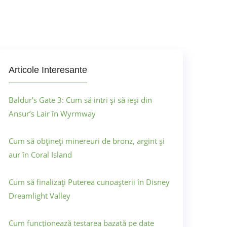
Articole Interesante
Baldur’s Gate 3: Cum să intri și să ieși din
Ansur’s Lair în Wyrmway
Cum să obțineți minereuri de bronz, argint și
aur în Coral Island
Cum să finalizați Puterea cunoașterii în Disney
Dreamlight Valley
Cum funcționează testarea bazată pe date