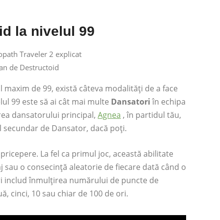
d la nivelul 99
an de Destructoid
ul maxim de 99, există câteva modalități de a face
lul 99 este să ai cât mai multe
Dansatori
în echipa
rea dansatorului principal,
Agnea
, în partidul tău,
ul secundar de Dansator, dacă poți.
pricepere. La fel ca primul joc, această abilitate
aj sau o consecință aleatorie de fiecare dată când o
iri includ înmulțirea numărului de puncte de
ă, cinci, 10 sau chiar de 100 de ori.