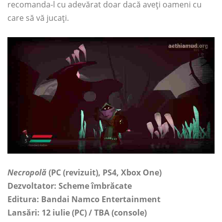
recomanda-l cu adevărat doar dacă aveți oameni cu
care să vă jucați.
Necropolă
(PC (revizuit), PS4, Xbox One)
Dezvoltator: Scheme îmbrăcate
Editura: Bandai Namco Entertainment
Lansări: 12 iulie (PC) / TBA (console)