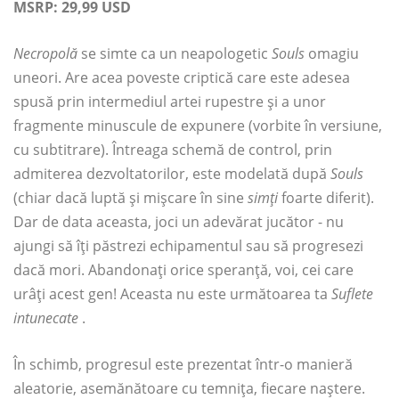
MSRP: 29,99 USD
Necropolă
se simte ca un neapologetic
Souls
omagiu
uneori. Are acea poveste criptică care este adesea
spusă prin intermediul artei rupestre și a unor
fragmente minuscule de expunere (vorbite în versiune,
cu subtitrare). Întreaga schemă de control, prin
admiterea dezvoltatorilor, este modelată după
Souls
(chiar dacă luptă și mișcare în sine
simți
foarte diferit).
Dar de data aceasta, joci un adevărat jucător - nu
ajungi să îți păstrezi echipamentul sau să progresezi
dacă mori. Abandonați orice speranță, voi, cei care
urâți acest gen! Aceasta nu este următoarea ta
Suflete
intunecate
.
În schimb, progresul este prezentat într-o manieră
aleatorie, asemănătoare cu temnița, fiecare naștere.