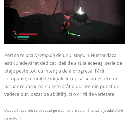
Poti sa te joci
Necropolă
de unul singur? Numai dacă
ești cu adevărat dedicat ideii de a rula aceeași serie de
etaje peste tot, cu intenția de a progresa. Fără
companie, temnițele inițiale încep să se amestece un
pic, iar repornirea nu este atât o durere din punct de
vedere pur, bazat pe abilități, ci o criză de varietate.
(Această recenzie se bazează pe o compilare cu amănuntul a jocului oferit
de editor.)