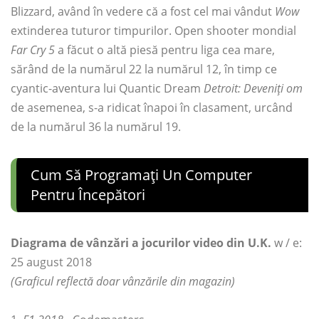
Blizzard, având în vedere că a fost cel mai vândut
Wow
extinderea tuturor timpurilor. Open shooter mondial
Far Cry 5
a făcut o altă piesă pentru liga cea mare,
sărând de la numărul 22 la numărul 12, în timp ce
cyantic-aventura lui Quantic Dream
Detroit: Deveniți om
de asemenea, s-a ridicat înapoi în clasament, urcând
de la numărul 36 la numărul 19.
Cum Să Programați Un Computer
Pentru Începători
Diagrama de vânzări a jocurilor video din U.K.
w / e:
25 august 2018
(Graficul reflectă doar vânzările din magazin)