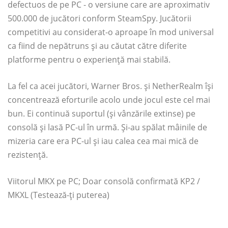
defectuos de pe PC - o versiune care are aproximativ
500.000 de jucători conform SteamSpy. Jucătorii
competitivi au considerat-o aproape în mod universal
ca fiind de nepătruns și au căutat către diferite
platforme pentru o experiență mai stabilă.
La fel ca acei jucători, Warner Bros. și NetherRealm își
concentrează eforturile acolo unde jocul este cel mai
bun. Ei continuă suportul (și vânzările extinse) pe
consolă și lasă PC-ul în urmă. Și-au spălat mâinile de
mizeria care era PC-ul și iau calea cea mai mică de
rezistență.
Viitorul MKX pe PC; Doar consolă confirmată KP2 /
MKXL (Testează-ți puterea)