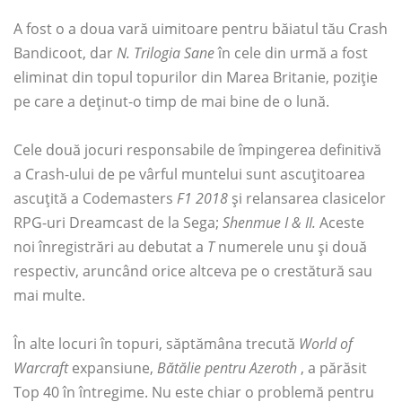
A fost o a doua vară uimitoare pentru băiatul tău Crash
Bandicoot, dar
N. Trilogia Sane
în cele din urmă a fost
eliminat din topul topurilor din Marea Britanie, poziție
pe care a deținut-o timp de mai bine de o lună.
Cele două jocuri responsabile de împingerea definitivă
a Crash-ului de pe vârful muntelui sunt ascuțitoarea
ascuțită a Codemasters
F1 2018
și relansarea clasicelor
RPG-uri Dreamcast de la Sega;
Shenmue I & II.
Aceste
noi înregistrări au debutat a
T
numerele unu și două
respectiv, aruncând orice altceva pe o crestătură sau
mai multe.
În alte locuri în topuri, săptămâna trecută
World of
Warcraft
expansiune,
Bătălie pentru Azeroth
, a părăsit
Top 40 în întregime. Nu este chiar o problemă pentru