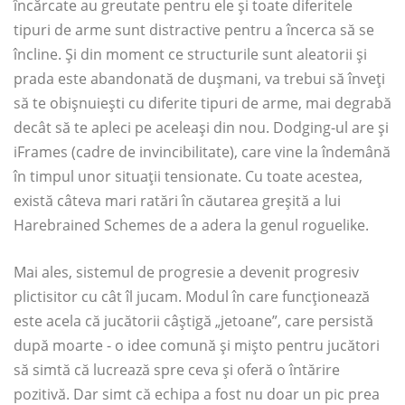
încărcate au greutate pentru ele și toate diferitele
tipuri de arme sunt distractive pentru a încerca să se
încline. Și din moment ce structurile sunt aleatorii și
prada este abandonată de dușmani, va trebui să înveți
să te obișnuiești cu diferite tipuri de arme, mai degrabă
decât să te apleci pe aceleași din nou. Dodging-ul are și
iFrames (cadre de invincibilitate), care vine la îndemână
în timpul unor situații tensionate. Cu toate acestea,
există câteva mari ratări în căutarea greșită a lui
Harebrained Schemes de a adera la genul roguelike.
Mai ales, sistemul de progresie a devenit progresiv
plictisitor cu cât îl jucam. Modul în care funcționează
este acela că jucătorii câștigă „jetoane”, care persistă
după moarte - o idee comună și mișto pentru jucători
să simtă că lucrează spre ceva și oferă o întărire
pozitivă. Dar simt că echipa a fost nu doar un pic prea