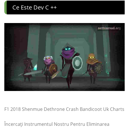
Ce Este Dev C ++
F1 2018 Shenmue Dethrone Crash Bandicoot Uk Charts
Încercați Instrumentul Nostru Pentru Eliminarea