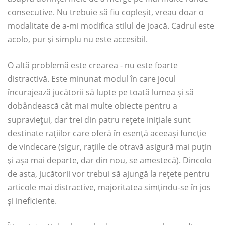
consecutive. Nu trebuie să fiu copleșit, vreau doar o
modalitate de a-mi modifica stilul de joacă. Cadrul este
acolo, pur și simplu nu este accesibil.
O altă problemă este crearea - nu este foarte
distractivă. Este minunat modul în care jocul
încurajează jucătorii să lupte pe toată lumea și să
dobândească cât mai multe obiecte pentru a
supraviețui, dar trei din patru rețete inițiale sunt
destinate rațiilor care oferă în esență aceeași funcție
de vindecare (sigur, rațiile de otravă asigură mai puțin
și așa mai departe, dar din nou, se amestecă). Dincolo
de asta, jucătorii vor trebui să ajungă la rețete pentru
articole mai distractive, majoritatea simțindu-se în jos
și ineficiente.