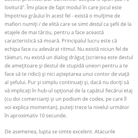
lovitură”. Îmi place de fapt modul în care jocul este
împotriva grâului în acest fel - există o mulțime de
mafiori numiți / de elită care se simt
destul
ca șefii de la
etajele de mai târziu, pentru a face această
caracteristică să moară. Principalul lucru este că
echipa face cu adevărat ritmul. Nu există niciun fel de
tăieturi, nu există un dialog drăguț (scrierea este destul
de amețitoare și destul de stupidă uneori pentru a te
face să te ridici) și nici așteptarea unui contor de viață
al șefului. Pur și simplu continuați și, dacă nu doriți să
vă implicați în hub-ul opțional de la capătul fiecărui etaj
(cu doi comercianți și un podium de codex, pe care îl
voi explica momentan), puteți trece la nivelul următor
în aproximativ 10 secunde.
De asemenea, lupta se simte excelent. Atacurile