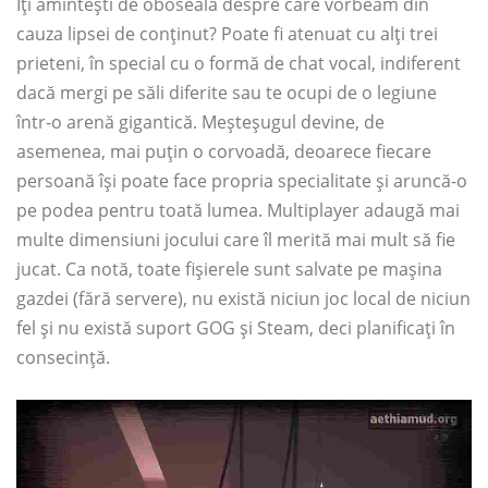
Îți amintești de oboseala despre care vorbeam din
cauza lipsei de conținut? Poate fi atenuat cu alți trei
prieteni, în special cu o formă de chat vocal, indiferent
dacă mergi pe săli diferite sau te ocupi de o legiune
într-o arenă gigantică. Meșteșugul devine, de
asemenea, mai puțin o corvoadă, deoarece fiecare
persoană își poate face propria specialitate și aruncă-o
pe podea pentru toată lumea. Multiplayer adaugă mai
multe dimensiuni jocului care îl merită mai mult să fie
jucat. Ca notă, toate fișierele sunt salvate pe mașina
gazdei (fără servere), nu există niciun joc local de niciun
fel și nu există suport GOG și Steam, deci planificați în
consecință.