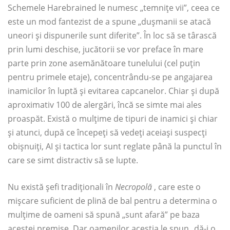
Schemele Harebrained le numesc „temnițe vii”, ceea ce
este un mod fantezist de a spune „dușmanii se atacă
uneori și dispunerile sunt diferite”. În loc să se târască
prin lumi deschise, jucătorii se vor preface în mare
parte prin zone asemănătoare tunelului (cel puțin
pentru primele etaje), concentrându-se pe angajarea
inamicilor în luptă și evitarea capcanelor. Chiar și după
aproximativ 100 de alergări, încă se simte mai ales
proaspăt. Există o mulțime de tipuri de inamici și chiar
și atunci, după ce începeți să vedeți aceiași suspecți
obișnuiți, AI și tactica lor sunt reglate până la punctul în
care se simt distractiv să se lupte.
Nu există șefi tradiționali în
Necropolă
, care este o
mișcare suficient de plină de bal pentru a determina o
mulțime de oameni să spună „sunt afară” pe baza
acestei premise. Dar oamenilor aceștia le spun „dă-i o