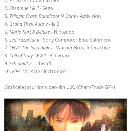
1.
F1 2018 -
Codemasters
2.
Shenmue I & II
- Sega
3.
Trilogia Crash Bandicoot N. Sane -
Activision
4.
Grand Theft Auto V
- Ia 2
5.
Mario Kart 8 Deluxe
- Nintendo
6.
zeul razboiului
- Sony Computer Entertainment
7.
LEGO The Incredibles
- Warner Bros. Interactive
8.
Call of Duty: WWII
- Activizare
9.
Echipajul 2
- Ubisoft
10.
FIFA 18
- Arte Electronice
Graficele jocurilor video din U.K. (Chart-Track GFK)