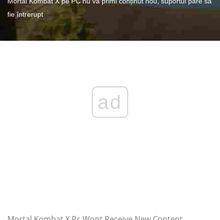
Mortal Kombat X pe PC nu va primi conținut nou, suportul pare să
fie întrerupt
ad
Mortal Kombat X Pc Wont Receive New Content