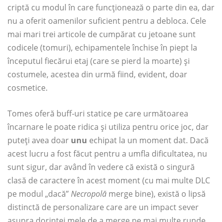
criptă cu modul în care funcționează o parte din ea, dar
nu a oferit oamenilor suficient pentru a debloca. Cele
mai mari trei articole de cumpărat cu jetoane sunt
codicele (tomuri), echipamentele închise în piept la
începutul fiecărui etaj (care se pierd la moarte) și
costumele, acestea din urmă fiind, evident, doar
cosmetice.
Tomes oferă buff-uri statice pe care următoarea
încarnare le poate ridica și utiliza pentru orice joc, dar
puteți avea doar
unu
echipat la un moment dat. Dacă
acest lucru a fost făcut pentru a umfla dificultatea, nu
sunt sigur, dar având în vedere că există o singură
clasă de caractere în acest moment (cu mai multe DLC
pe modul „dacă”
Necropolă
merge bine), există o lipsă
distinctă de personalizare care are un impact sever
asupra dorinței mele de a merge pe mai multe runde