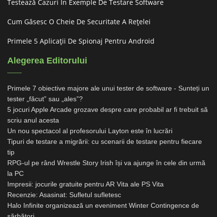
Testează Cazuri În Exemple De Testare Software
Cum Găsesc O Cheie De Securitate A Rețelei
Primele 5 Aplicații De Spionaj Pentru Android
Alegerea Editorului
Primele 7 obiective majore ale unui tester de software - Sunteți un
tester „făcut” sau „ales”?
5 jocuri Apple Arcade grozave despre care probabil ar fi trebuit să
scriu anul acesta
Un nou spectacol al profesorului Layton este în lucrări
Tipuri de testare a migrării: cu scenarii de testare pentru fiecare
tip
RPG-ul pe rând Wrestle Story Irish își va ajunge în cele din urmă
la PC
Impresii: jocurile gratuite pentru AR Vita ale PS Vita
Recenzie: Asasinat: Sufletul sufletesc
Halo Infinite organizează un eveniment Winter Contingence de
sărbători