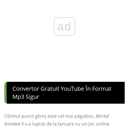
ad
Convertor Gratuit YouTube În Format
Mp3 Sigur
Ultimul punct glonț este cel mai păgubos.
Mortal
Kombat X
s-a luptat de la lansare cu un joc online