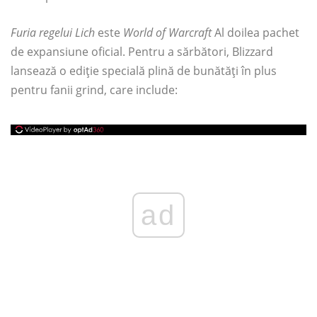
Furia regelui Lich
este
World of Warcraft
Al doilea pachet
de expansiune oficial. Pentru a sărbători, Blizzard
lansează o ediție specială plină de bunătăți în plus
pentru fanii grind, care include:
ad