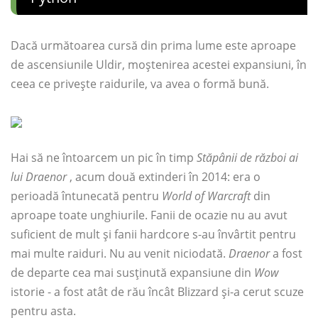
Dacă următoarea cursă din prima lume este aproape
de ascensiunile Uldir, moștenirea acestei expansiuni, în
ceea ce privește raidurile, va avea o formă bună.
Hai să ne întoarcem un pic în timp
Stăpânii de război ai
lui Draenor
, acum două extinderi în 2014: era o
perioadă întunecată pentru
World of Warcraft
din
aproape toate unghiurile. Fanii de ocazie nu au avut
suficient de mult și fanii hardcore s-au învârtit pentru
mai multe raiduri. Nu au venit niciodată.
Draenor
a fost
de departe cea mai susținută expansiune din
Wow
istorie - a fost atât de rău încât Blizzard și-a cerut scuze
pentru asta.