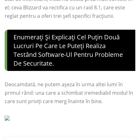
el; ceva Blizzard va rectifica cu un raid 8.1, care este
reglat pentru a oferi trei șefi specifici fracțiunii.
Enumerați Și Explicați Cel Puțin Două
Lucruri Pe Care Le Puteți Realiza
Testând Software-Ul Pentru Probleme
De Securitate.
Deocamdată, ne putem așeza în urma altei lumi în
primul rând: una care a schimbat iremediabil modul în
care sunt priviți care merg înainte în bine.