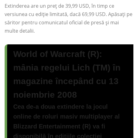
Extinderea are un preț de 39,99 USD, în timp ce
versiunea cu ediție limitată, dacă 69,99 USD. Apăsați pe
săritor pentru comunicatul oficial de presă și mai
multe detalii.
World of Warcraft (R):
mânia regelui Lich (TM) în
magazine începând cu 13
noiembrie 2008
Cea de-a doua extindere la jocul
online de roluri masiv multiplayer al
Blizzard Entertainment (R) va fi
disponibilă în edițiile colecției