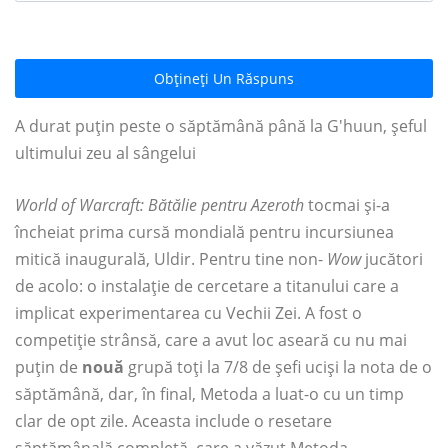
Obțineți Un Răspuns
A durat puțin peste o săptămână până la G'huun, șeful
ultimului zeu al sângelui
World of Warcraft: Bătălie pentru Azeroth
tocmai și-a
încheiat prima cursă mondială pentru incursiunea
mitică inaugurală, Uldir. Pentru tine non-
Wow
jucători
de acolo: o instalație de cercetare a titanului care a
implicat experimentarea cu Vechii Zei. A fost o
competiție strânsă, care a avut loc aseară cu nu mai
puțin de
nouă
grupă toți la 7/8 de șefi uciși la nota de o
săptămână, dar, în final, Metoda a luat-o cu un timp
clar de opt zile. Aceasta include o resetare