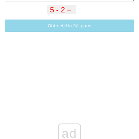
Obțineți Un Răspuns
ad