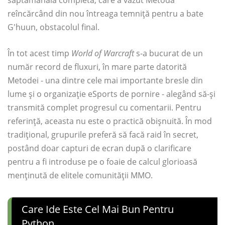
săptămânală completă, care a văzut Metoda
reîncărcând din nou întreaga temniță pentru a bate
G'huun, obstacolul final.
În tot acest timp
World of Warcraft
s-a bucurat de un
număr record de fluxuri, în mare parte datorită
Metodei - una dintre cele mai importante bresle din
lume și o organizație eSports de pornire - alegând să-și
transmită complet progresul cu comentarii. Pentru
referință, aceasta nu este o practică obișnuită. În mod
tradițional, grupurile preferă să facă raid în secret,
postând doar capturi de ecran după o clarificare
pentru a fi introduse pe o foaie de calcul glorioasă
menținută de elitele comunității MMO.
Care Ide Este Cel Mai Bun Pentru
Python