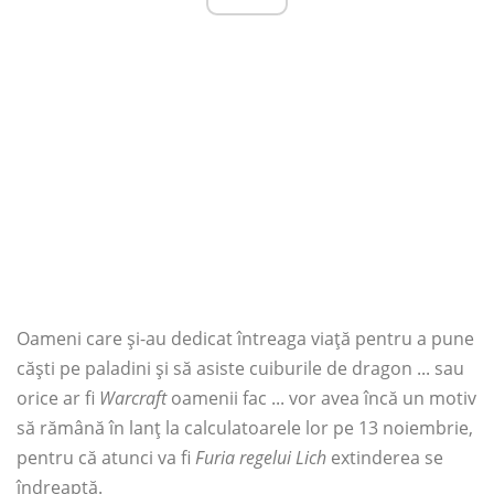
Oameni care și-au dedicat întreaga viață pentru a pune
căști pe paladini și să asiste cuiburile de dragon ... sau
orice ar fi
Warcraft
oamenii fac ... vor avea încă un motiv
să rămână în lanț la calculatoarele lor pe 13 noiembrie,
pentru că atunci va fi
Furia regelui Lich
extinderea se
îndreaptă.