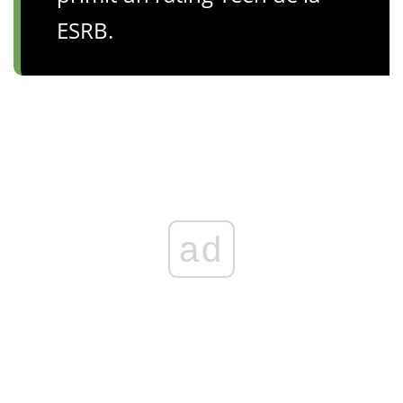
ESRB.
ad