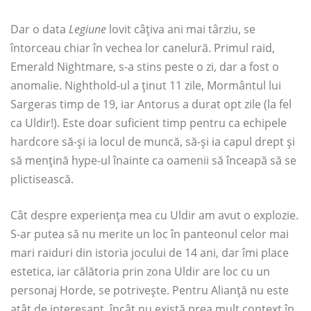
Dar o data
Legiune
lovit câțiva ani mai târziu, se
întorceau chiar în vechea lor canelură. Primul raid,
Emerald Nightmare, s-a stins peste o zi, dar a fost o
anomalie. Nighthold-ul a ținut 11 zile, Mormântul lui
Sargeras timp de 19, iar Antorus a durat opt ​​zile (la fel
ca Uldir!). Este doar suficient timp pentru ca echipele
hardcore să-și ia locul de muncă, să-și ia capul drept și
să mențină hype-ul înainte ca oamenii să înceapă să se
plictisească.
Cât despre experiența mea cu Uldir am avut o explozie.
S-ar putea să nu merite un loc în panteonul celor mai
mari raiduri din istoria jocului de 14 ani, dar îmi place
estetica, iar călătoria prin zona Uldir are loc cu un
personaj Horde, se potrivește. Pentru Alianță nu este
atât de interesant, încât nu există prea mult context în