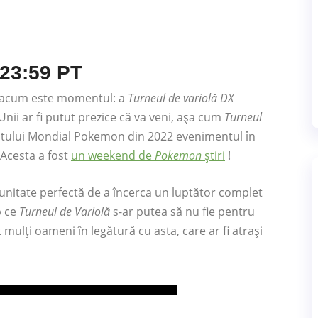
 23:59 PT
i , acum este momentul: a
Turneul de variolă DX
Unii ar fi putut prezice că va veni, așa cum
Turneul
atului Mondial Pokemon din 2022 evenimentul în
Acesta a fost
un weekend de
Pokemon
știri
!
tunitate perfectă de a încerca un luptător complet
p ce
Turneul de Variolă
s-ar putea să nu fie pentru
mulți oameni în legătură cu asta, care ar fi atrași