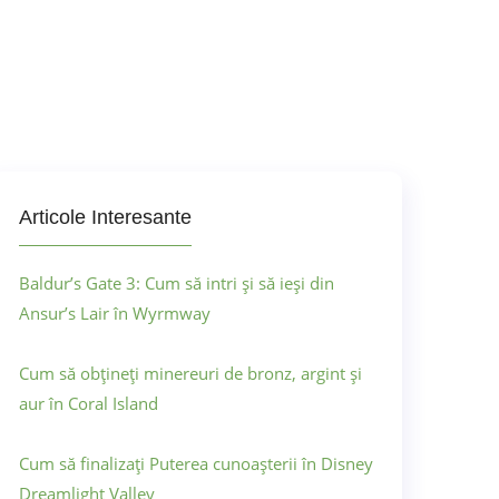
Articole Interesante
Baldur’s Gate 3: Cum să intri și să ieși din
Ansur’s Lair în Wyrmway
Cum să obțineți minereuri de bronz, argint și
aur în Coral Island
Cum să finalizați Puterea cunoașterii în Disney
Dreamlight Valley