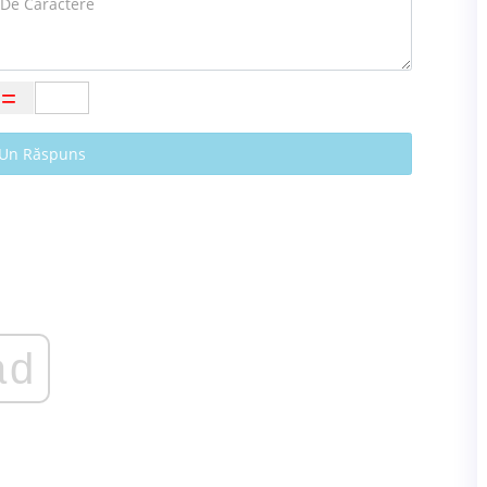
 Un Răspuns
ad