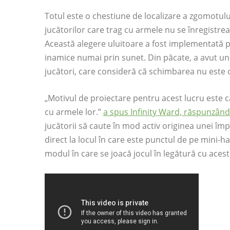
Totul este o chestiune de localizare a zgomotulu
jucătorilor care trag cu armele nu se înregistrea
Această alegere uluitoare a fost implementată pen
inamice numai prin sunet. Din păcate, a avut un
jucători, care consideră că schimbarea nu este do
„Motivul de proiectare pentru acest lucru este 
cu armele lor.”
a spus Infinity Ward, răspunzând 
jucătorii să caute în mod activ originea unei î
direct la locul în care este punctul de pe mini-
modul în care se joacă jocul în legătură cu acest