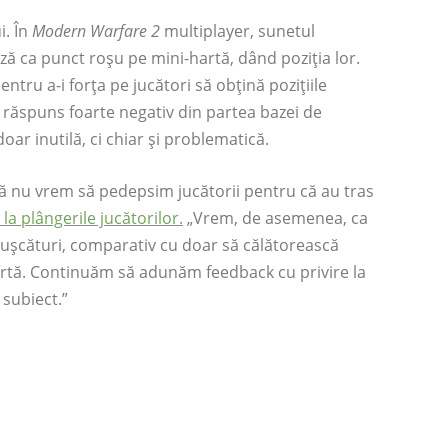
i. În
Modern Warfare 2
multiplayer, sunetul
ză ca punct roșu pe mini-hartă, dând poziția lor.
tru a-i forța pe jucători să obțină pozițiile
 răspuns foarte negativ din partea bazei de
ar inutilă, ci chiar și problematică.
că nu vrem să pedepsim jucătorii pentru că au tras
la plângerile jucătorilor.
„Vrem, de asemenea, ca
mpușcături, comparativ cu doar să călătorească
hartă. Continuăm să adunăm feedback cu privire la
 subiect.”