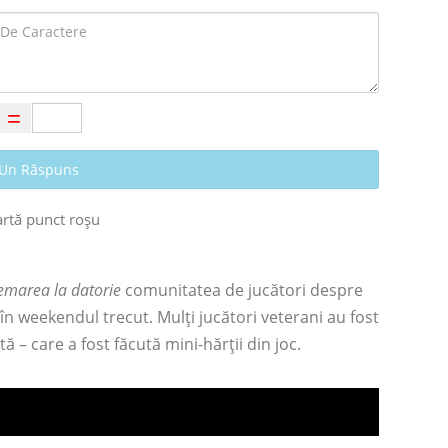
 Un Răspuns
emarea la datorie
comunitatea de jucători despre
 în weekendul trecut. Mulți jucători veterani au fost
ă – care a fost făcută mini-hărții din joc.