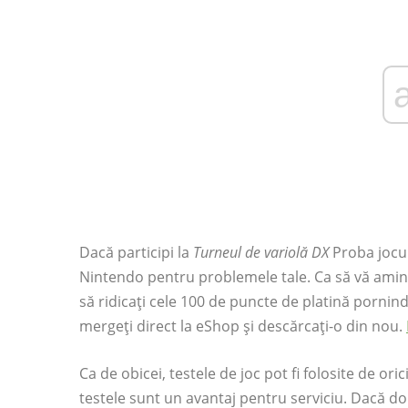
Dacă participi la
Turneul de variolă DX
Proba jocul
Nintendo pentru problemele tale. Ca să vă aminti
să ridicați cele 100 de puncte de platină pornin
mergeți direct la eShop și descărcați-o din nou.
Ca de obicei, testele de joc pot fi folosite de o
testele sunt un avantaj pentru serviciu. Dacă do