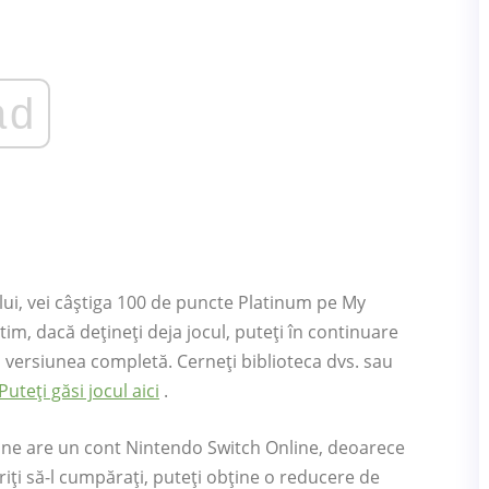
ad
ui, vei câștiga 100 de puncte Platinum pe My
m, dacă dețineți deja jocul, puteți în continuare
d versiunea completă. Cerneți biblioteca dvs. sau
Puteți găsi jocul aici
.
ricine are un cont Nintendo Switch Online, deoarece
riți să-l cumpărați, puteți obține o reducere de