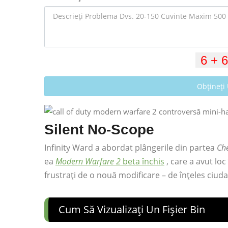
Obțineți
Silent No-Scope
Infinity Ward a abordat plângerile din partea
Ch
ea
Modern Warfare 2
beta închis
, care a avut loc
frustrați de o nouă modificare – de înțeles ciudat
Cum Să Vizualizați Un Fișier Bin