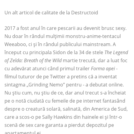
Un alt articol de calitate de la Destructoid
2017 a fost anul în care pescarii au devenit brusc sexy.
Nu doar în rândul mulțimii monstru-anime-tentacul
Weeaboo, ci și în rândul publicului mainstream. A
început cu principala Sidon de la 34 de stele
The Legend
of Zelda: Breath of the Wild
martie trecută, dar a luat foc
cu adevărat atunci când primul trailer
Forma apei
-
filmul tuturor de pe Twitter a pretins că a inventat
sintagma „Grinding Nemo” pentru - a debutat online.
Nu știu cum, nu știu de ce, dar anul trecut s-a încheiat
pe o notă ciudată cu femeile de pe internet fantasând
despre o creatură solară, salinată, din America de Sud,
care a scos-o pe Sally Hawkins din hainele ei și într-o
scenă de sex care garanta a pierdut depozitul pe
apartamentul ei.