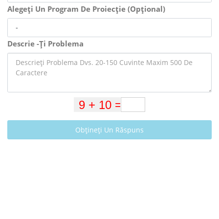
Alegeți Un Program De Proiecție (Opțional)
Descrie -Ți Problema
Obțineți Un Răspuns