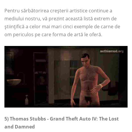
Pentru sărbătorirea creșterii artistice continue a
mediului nostru, vă prezint această listă extrem de
științifică a celor mai mari cinci exemple de carne de
om periculos pe care forma de artă le oferă.
5) Thomas Stubbs - Grand Theft Auto IV: The Lost
and Damned