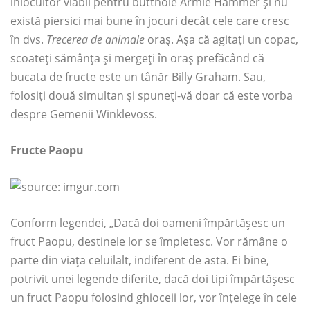
înlocuitor viabil pentru butthole Armie Hammer și nu
există piersici mai bune în jocuri decât cele care cresc
în dvs.
Trecerea de animale
oraș. Așa că agitați un copac,
scoateți sămânța și mergeți în oraș prefăcând că
bucata de fructe este un tânăr Billy Graham. Sau,
folosiți două simultan și spuneți-vă doar că este vorba
despre Gemenii Winklevoss.
Fructe Paopu
Conform legendei, „Dacă doi oameni împărtășesc un
fruct Paopu, destinele lor se împletesc. Vor rămâne o
parte din viața celuilalt, indiferent de asta. Ei bine,
potrivit unei legende diferite, dacă doi tipi împărtășesc
un fruct Paopu folosind ghioceii lor, vor înțelege în cele