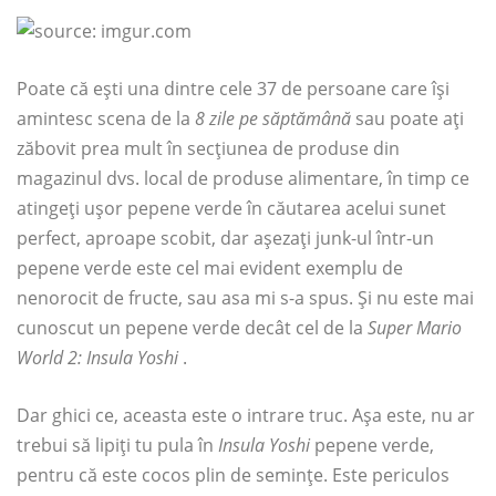
Poate că ești una dintre cele 37 de persoane care își
amintesc scena de la
8 zile pe săptămână
sau poate ați
zăbovit prea mult în secțiunea de produse din
magazinul dvs. local de produse alimentare, în timp ce
atingeți ușor pepene verde în căutarea acelui sunet
perfect, aproape scobit, dar așezați junk-ul într-un
pepene verde este cel mai evident exemplu de
nenorocit de fructe, sau asa mi s-a spus. Și nu este mai
cunoscut un pepene verde decât cel de la
Super Mario
World 2: Insula Yoshi
.
Dar ghici ce, aceasta este o intrare truc. Așa este, nu ar
trebui să lipiți tu pula în
Insula Yoshi
pepene verde,
pentru că este cocos plin de semințe. Este periculos