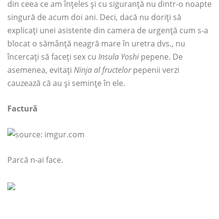
din ceea ce am înțeles și cu siguranță nu dintr-o noapte
singură de acum doi ani. Deci, dacă nu doriți să
explicați unei asistente din camera de urgență cum s-a
blocat o sămânță neagră mare în uretra dvs., nu
încercați să faceți sex cu
Insula Yoshi
pepene. De
asemenea, evitați
Ninja al fructelor
pepenii verzi
cauzează că au și semințe în ele.
Factură
Parcă n-ai face.