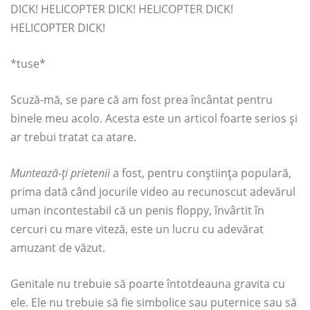
DICK! HELICOPTER DICK! HELICOPTER DICK!
HELICOPTER DICK!
*tuse*
Scuză-mă, se pare că am fost prea încântat pentru
binele meu acolo. Acesta este un articol foarte serios și
ar trebui tratat ca atare.
Muntează-ți prietenii
a fost, pentru conștiința populară,
prima dată când jocurile video au recunoscut adevărul
uman incontestabil că un penis floppy, învârtit în
cercuri cu mare viteză, este un lucru cu adevărat
amuzant de văzut.
Genitale nu trebuie să poarte întotdeauna gravita cu
ele. Ele nu trebuie să fie simbolice sau puternice sau să