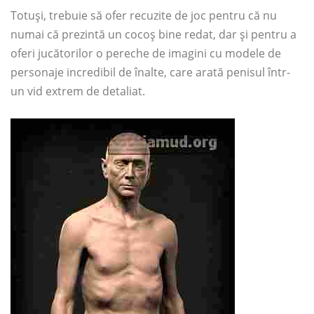
Totuși, trebuie să ofer recuzite de joc pentru că nu
numai că prezintă un cocoș bine redat, dar și pentru a
oferi jucătorilor o pereche de imagini cu modele de
personaje incredibil de înalte, care arată penisul într-
un vid extrem de detaliat.