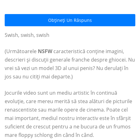
Obțineți Un Răspuns
Swish, swish, swish
(Următoarele
NSFW
caracteristică conține imagini,
descrieri și discuții generale franche despre ghiocei. Nu
vrei să vezi un model 3D al unui penis? Nu derulați în
jos sau nu citiți mai departe.)
Jocurile video sunt un mediu artistic în continuă
evoluție, care mereu merită să stea alături de picturile
renascentiste sau marile opere de cinema. Poate cel
mai important, mediul nostru interactiv este în sfârșit
suficient de crescut pentru a ne bucura de un frumos
mare floppy schlong din când în când.