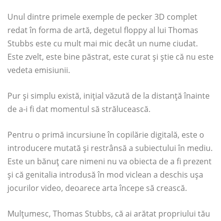
Unul dintre primele exemple de pecker 3D complet
redat în forma de artă, degetul floppy al lui Thomas
Stubbs este cu mult mai mic decât un nume ciudat.
Este zvelt, este bine păstrat, este curat și știe că nu este
vedeta emisiunii.
Pur și simplu există, inițial văzută de la distanță înainte
de a-i fi dat momentul să strălucească.
Pentru o primă incursiune în copilărie digitală, este o
introducere mutată și restrânsă a subiectului în mediu.
Este un bănuț care nimeni nu va obiecta de a fi prezent
și că genitalia introdusă în mod viclean a deschis ușa
jocurilor video, deoarece arta începe să crească.
Mulțumesc, Thomas Stubbs, că ai arătat propriului tău