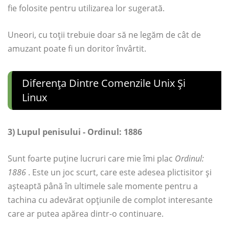
fie folosite pentru utilizarea lor sugerată.
Uneori, cu toții trebuie doar să ne legăm de cât de
amuzant poate fi un doritor învârtit.
Diferența Dintre Comenzile Unix Și
Linux
3) Lupul penisului - Ordinul: 1886
Sunt foarte puține lucruri care mie îmi plac
Ordinul:
1886
. Este un joc scurt, care este adesea plictisitor și
așteaptă până în ultimele sale momente pentru a
tachina cu adevărat opțiunile de complot interesante
care ar putea apărea dintr-o continuare.