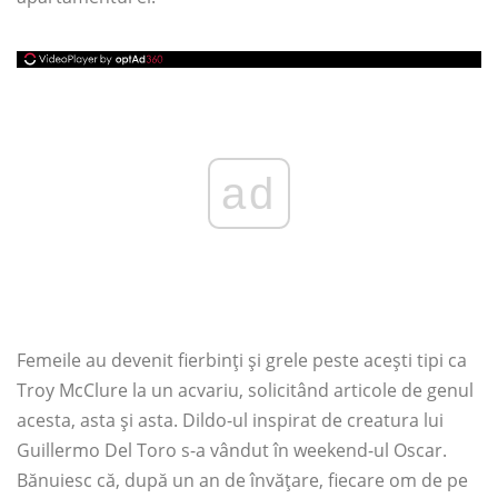
ad
Femeile au devenit fierbinți și grele peste acești tipi ca
Troy McClure la un acvariu, solicitând articole de genul
acesta, asta și asta. Dildo-ul inspirat de creatura lui
Guillermo Del Toro s-a vândut în weekend-ul Oscar.
Bănuiesc că, după un an de învățare, fiecare om de pe