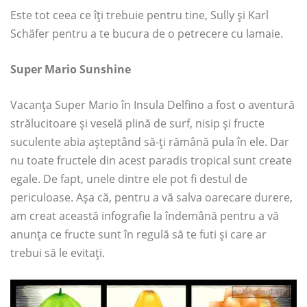
Este tot ceea ce îți trebuie pentru tine, Sully și Karl
Schäfer pentru a te bucura de o petrecere cu lamaie.
Super Mario Sunshine
Vacanța Super Mario în Insula Delfino a fost o aventură
strălucitoare și veselă plină de surf, nisip și fructe
suculente abia așteptând să-ți rămână pula în ele. Dar
nu toate fructele din acest paradis tropical sunt create
egale. De fapt, unele dintre ele pot fi destul de
periculoase. Așa că, pentru a vă salva oarecare durere,
am creat această infografie la îndemână pentru a vă
anunța ce fructe sunt în regulă să te futi și care ar
trebui să le evitați.