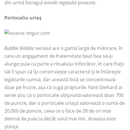
din urmă întregul
inimile regatului
poveste.
Portocaliu uriaș
Bubble Bobble
serialul are o gamă largă de mâncare, în
care un angajament de fraternitate beat bea să-și
alunge pula ca parte a ritualului înfiorător, în care frații
săi îi spun că își construiește caracterul și le întărește
legăturile cumva, dar această listă se concentrează
doar pe fructe, așa că sugă prăjiturile. Fanii Diehard ai
seriei știu că o portocalie obișnuită valorează doar 700
de puncte, dar o portocalie uriașă valorează o sumă de
20.000 de puncte, ceea ce o face de 28 de ori mai
demnă de pula ta decât soiul mai mic. Aceasta este
știința.