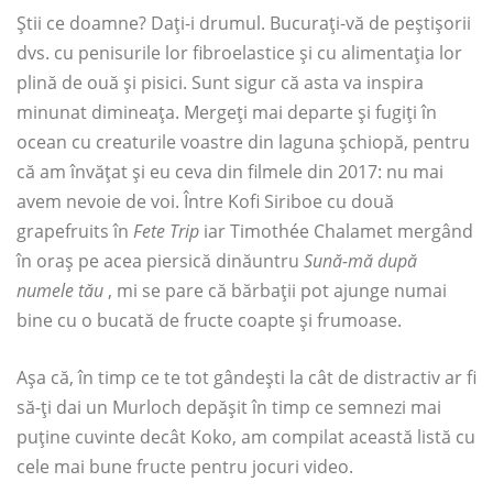
Știi ce doamne? Dați-i drumul. Bucurați-vă de peștișorii
dvs. cu penisurile lor fibroelastice și cu alimentația lor
plină de ouă și pisici. Sunt sigur că asta va inspira
minunat dimineața. Mergeți mai departe și fugiți în
ocean cu creaturile voastre din laguna șchiopă, pentru
că am învățat și eu ceva din filmele din 2017: nu mai
avem nevoie de voi. Între Kofi Siriboe cu două
grapefruits în
Fete Trip
iar Timothée Chalamet mergând
în oraș pe acea piersică dinăuntru
Sună-mă după
numele tău
, mi se pare că bărbații pot ajunge numai
bine cu o bucată de fructe coapte și frumoase.
Așa că, în timp ce te tot gândești la cât de distractiv ar fi
să-ți dai un Murloch depășit în timp ce semnezi mai
puține cuvinte decât Koko, am compilat această listă cu
cele mai bune fructe pentru jocuri video.