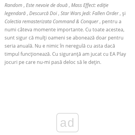
Random
,
Este nevoie de două
,
Mass Effect: ediție
legendară
,
Descurcă Doi
,
Star Wars Jedi: Fallen Order
, și
Colectia remasterizata Command & Conquer
, pentru a
numi câteva momente importante. Cu toate acestea,
sunt sigur că mulți oameni se abonează doar pentru
seria anuală. Nu e nimic în neregulă cu asta dacă
timpul funcționează. Cu siguranță am jucat cu EA Play
jocuri pe care nu-mi pasă deloc să le dețin.
ad