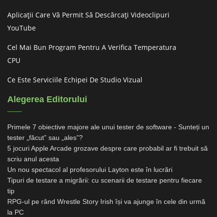
Aplicații Care Vă Permit Să Descărcați Videoclipuri
YouTube
Cel Mai Bun Program Pentru A Verifica Temperatura
CPU
Ce Este Serviciile Echipei De Studio Vizual
Alegerea Editorului
Primele 7 obiective majore ale unui tester de software - Sunteți un
tester „făcut” sau „ales”?
5 jocuri Apple Arcade grozave despre care probabil ar fi trebuit să
scriu anul acesta
Un nou spectacol al profesorului Layton este în lucrări
Tipuri de testare a migrării: cu scenarii de testare pentru fiecare
tip
RPG-ul pe rând Wrestle Story Irish își va ajunge în cele din urmă
la PC