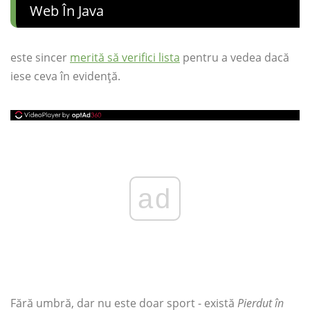
Web În Java
este sincer
merită să verifici lista
pentru a vedea dacă
iese ceva în evidență.
ad
Fără umbră, dar nu este doar sport - există
Pierdut în