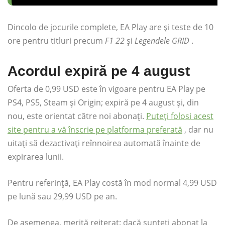
Dincolo de jocurile complete, EA Play are și teste de 10
ore pentru titluri precum
F1 22
și
Legendele GRID
.
Acordul expiră pe 4 august
Oferta de 0,99 USD este în vigoare pentru EA Play pe
PS4, PS5, Steam și Origin; expiră pe 4 august și, din
nou, este orientat către noi abonați.
Puteți folosi acest
site pentru a vă înscrie pe platforma preferată
, dar nu
uitați să dezactivați reînnoirea automată înainte de
expirarea lunii.
Pentru referință, EA Play costă în mod normal 4,99 USD
pe lună sau 29,99 USD pe an.
De asemenea, merită reiterat: dacă sunteți abonat la