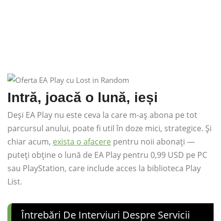
Intră, joacă o lună, ieși
Deși EA Play nu este ceva la care m-aș abona pe tot
parcursul anului, poate fi util în doze mici, strategice. Și
chiar acum,
exista o afacere
pentru noii abonați —
puteți obține o lună de EA Play pentru 0,99 USD pe PC
sau PlayStation, care include acces la biblioteca Play
List.
Întrebări De Interviuri Despre Servicii