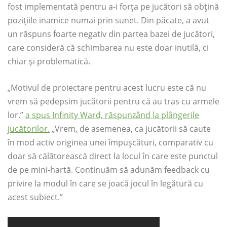
fost implementată pentru a-i forța pe jucători să obțină
pozițiile inamice numai prin sunet. Din păcate, a avut
un răspuns foarte negativ din partea bazei de jucători,
care consideră că schimbarea nu este doar inutilă, ci
chiar și problematică.
„Motivul de proiectare pentru acest lucru este că nu
vrem să pedepsim jucătorii pentru că au tras cu armele
lor.”
a spus Infinity Ward, răspunzând la plângerile
jucătorilor.
„Vrem, de asemenea, ca jucătorii să caute
în mod activ originea unei împușcături, comparativ cu
doar să călătorească direct la locul în care este punctul
de pe mini-hartă. Continuăm să adunăm feedback cu
privire la modul în care se joacă jocul în legătură cu
acest subiect.”