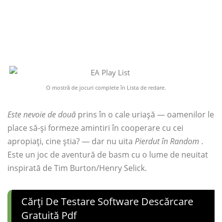
O mostră de jocuri complete în Lista de redare.
Este nevoie de două
prins în o cale uriașă — oamenilor le
place să-și formeze amintiri în cooperare cu cei
apropiați, cine știa? — dar nu uita
Pierdut în Random
.
Este un joc de aventură de basm cu o lume de neuitat
inspirată de Tim Burton/Henry Selick.
Cărți De Testare Software Descărcare
Gratuită Pdf