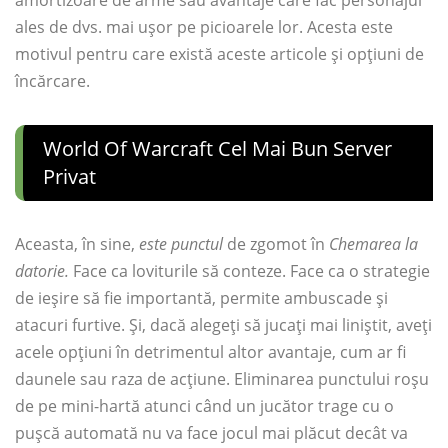
ales de dvs. mai ușor pe picioarele lor. Acesta este
motivul pentru care există aceste articole și opțiuni de
încărcare.
World Of Warcraft Cel Mai Bun Server
Privat
Aceasta, în sine,
este punctul
de zgomot în
Chemarea la
datorie.
Face ca loviturile să conteze. Face ca o strategie
de ieșire să fie importantă, permite ambuscade și
atacuri furtive. Și, dacă alegeți să jucați mai liniștit, aveți
acele opțiuni în detrimentul altor avantaje, cum ar fi
daunele sau raza de acțiune. Eliminarea punctului roșu
de pe mini-hartă atunci când un jucător trage cu o
pușcă automată nu va face jocul mai plăcut decât va