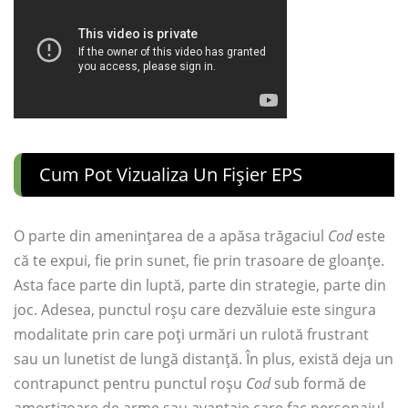
Cum Pot Vizualiza Un Fișier EPS
O parte din amenințarea de a apăsa trăgaciul
Cod
este
că te expui, fie prin sunet, fie prin trasoare de gloanțe.
Asta face parte din luptă, parte din strategie, parte din
joc. Adesea, punctul roșu care dezvăluie este singura
modalitate prin care poți urmări un rulotă frustrant
sau un lunetist de lungă distanță. În plus, există deja un
contrapunct pentru punctul roșu
Cod
sub formă de
amortizoare de arme sau avantaje care fac personajul