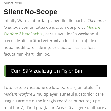
Silent No-Scope
Infinity Ward a abordat plângerile din partea
Chemarea
la datorie
comunitatea de jucători despre ea
Modern
Warfare 2
beta închis
, care a avut loc în weekendul
trecut. Mulți jucători veterani au fost frustrați de o
nouă modificare – de înțeles ciudată – care a fost
făcută mini-hărții din joc.
Cum Să Vizualizați Un Fișier Bin
Totul este o chestiune de localizare a zgomotului. În
Modern Warfare 2
multiplayer, sunetul jucătorilor care
trag cu armele nu se înregistrează ca punct roșu pe
mini-hartă, dând poziția lor. Această alegere uluitoare a