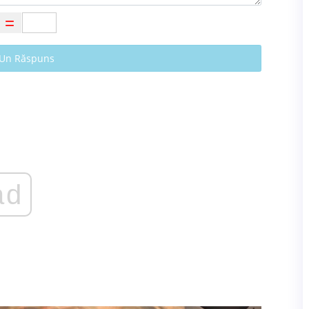
 Un Răspuns
ad