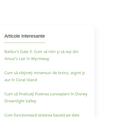
Articole Interesante
Baldur’s Gate 3: Cum să intri și să ieși din
Ansur’s Lair în Wyrmway
Cum să obțineți minereuri de bronz, argint și
aur în Coral Island
Cum să finalizați Puterea cunoașterii în Disney
Dreamlight Valley
Cum funcționează testarea bazată pe date