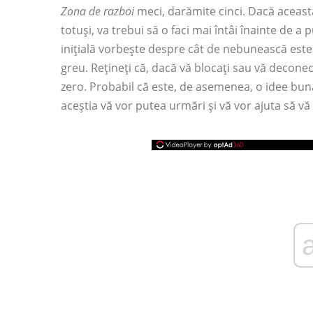
Zona de razboi
meci, darămite cinci. Dacă aceast
totuși, va trebui să o faci mai întâi înainte de 
inițială vorbește despre cât de nebunească este
greu. Rețineți că, dacă vă blocați sau vă deconec
zero. Probabil că este, de asemenea, o idee bună 
aceștia vă vor putea urmări și vă vor ajuta să vă 