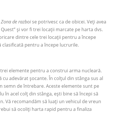
l
Zona de razboi
se potrivesc ca de obicei. Veți avea
est” și vor fi trei locații marcate pe harta dvs.
oricare dintre cele trei locații pentru a începe
 clasificată pentru a începe lucrurile.
ți trei elemente pentru a construi arma nucleară.
nă cu adevărat șocante. În colțul din stânga sus al
 un semn de întrebare. Aceste elemente sunt pe
în acel colț din stânga, ești bine să începi să
ran. Vă recomandăm să luați un vehicul de vreun
rebui să ocoliți harta rapid pentru a finaliza