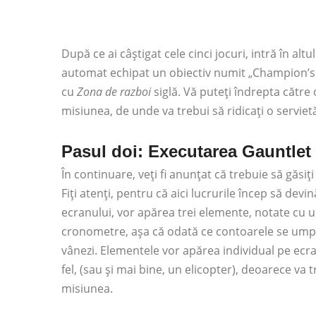
După ce ai câștigat cele cinci jocuri, intră în altu
automat echipat un obiectiv numit „Champion’s Qu
cu
Zona de razboi
siglă. Vă puteți îndrepta către 
misiunea, de unde va trebui să ridicați o servietă
Pasul doi: Executarea Gauntlet
În continuare, veți fi anunțat că trebuie să găsi
Fiți atenți, pentru că aici lucrurile încep să devi
ecranului, vor apărea trei elemente, notate cu
cronometre, așa că odată ce contoarele se umplu 
vânezi. Elementele vor apărea individual pe ec
fel, (sau și mai bine, un elicopter), deoarece va t
misiunea.