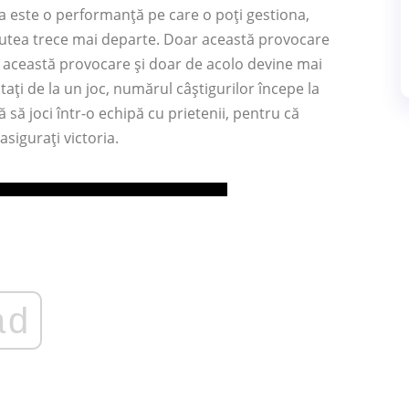
a este o performanță pe care o poți gestiona,
a putea trece mai departe. Doar această provocare
 această provocare și doar de acolo devine mai
tați de la un joc, numărul câștigurilor începe la
să joci într-o echipă cu prietenii, pentru că
asigurați victoria.
ad