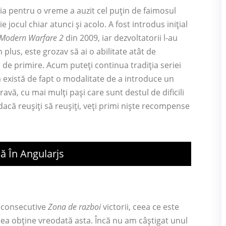
ia pentru o vreme a auzit cel puțin de faimosul
e jocul chiar atunci și acolo. A fost introdus inițial
Modern Warfare 2
din 2009, iar dezvoltatorii l-au
n plus, este grozav să ai o abilitate atât de
l de primire. Acum puteți continua tradiția seriei
 există de fapt o modalitate de a introduce un
pravă, cu mai mulți pași care sunt destul de dificili
 dacă reușiți să reușiți, veți primi niște recompense
ă În Angularjs
i consecutive
Zona de razboi
victorii, ceea ce este
utea obține vreodată asta. Încă nu am câștigat unul