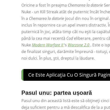
Oricine a fost în preajma
Chemarea la datorie
Ser
Nuke - un Kill Streak atât de puternic încât închei
în a
Chemarea la datorie
jocul din nou în original
inclus în repornire ca un apel invers distractiv. Î
puternică în joc, atâta timp cât nu ești la capătu
până la cea mai recentă
Cod
eliberare, pentru că
Nuke
Modern Warfare II
‘s
Warzone 2.0
. Este o is
de finalizat singuri, darămite împreună - totuși,
noi dulci. În plus, știi, dreptul la lăudare.
Ce Este Aplicația Cu O Singură Pagin
Pasul unu: partea ușoară
Pasul unu din această listă este să obțineți cinc
deja suficient pentru a mă descalifica de la a p